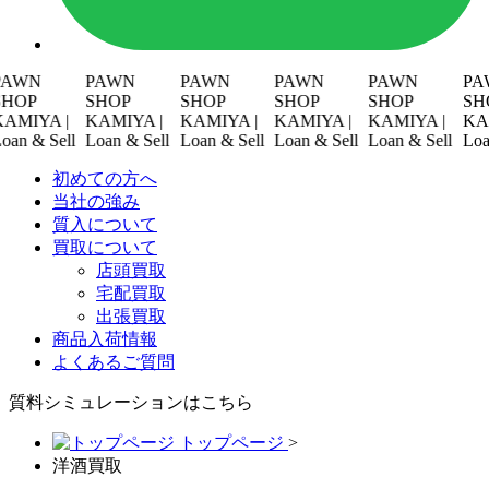
WN
PAWN
PAWN
PAWN
PAWN
PAWN
P
SHOP
SHOP
SHOP
SHOP
SHOP
IYA |
KAMIYA |
KAMIYA |
KAMIYA |
KAMIYA |
KAMIY
 & Sell
Loan & Sell
Loan & Sell
Loan & Sell
Loan & Sell
Loan & 
初めての方へ
当社の強み
質入について
買取について
店頭買取
宅配買取
出張買取
商品入荷情報
よくあるご質問
質料シミュレーションは
こちら
トップページ
>
洋酒買取