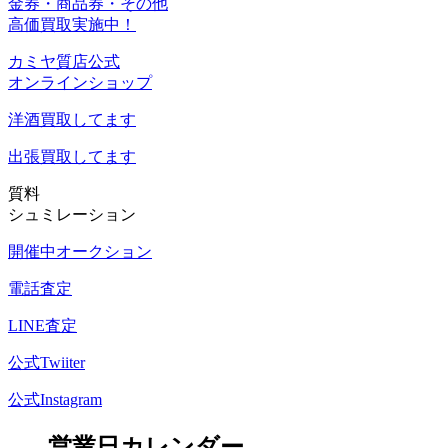
金券・商品券・その他
高価買取実施中！
カミヤ質店公式
オンラインショップ
洋酒
買取してます
出張買取
してます
質料
シュミレーション
開催中オークション
電話査定
LINE査定
公式Twiiter
公式Instagram
営業日カレンダー