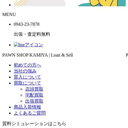
MENU
0943-
23
-
78
78
出張・査定料
無料
PAWN SHOP KAMIYA | Loan & Sell
初めての方へ
当社の強み
質入について
買取について
店頭買取
宅配買取
出張買取
商品入荷情報
よくあるご質問
質料シミュレーションは
こちら