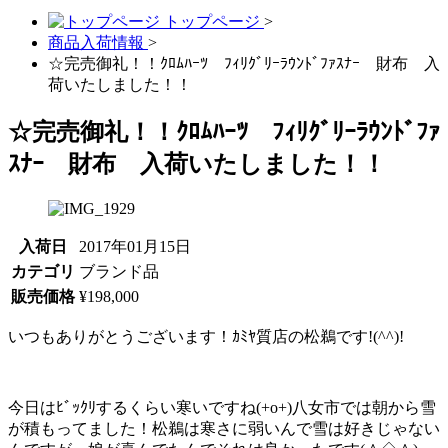
トップページ
>
商品入荷情報
>
☆完売御礼！！ｸﾛﾑﾊｰﾂ ﾌｨﾘｸﾞﾘｰﾗｳﾝﾄﾞﾌｧｽﾅｰ 財布 入
荷いたしました！！
☆完売御礼！！ｸﾛﾑﾊｰﾂ ﾌｨﾘｸﾞﾘｰﾗｳﾝﾄﾞﾌｧ
ｽﾅｰ 財布 入荷いたしました！！
入荷日
2017年01月15日
カテゴリ
ブランド品
販売価格
¥198,000
いつもありがとうございます！ｶﾐﾔ質店の松鵜です!(^^)!
今日はﾋﾞｯｸﾘするくらい寒いですね(+o+)八女市では朝から雪
が積もってました！松鵜は寒さに弱いんで雪は好きじゃない