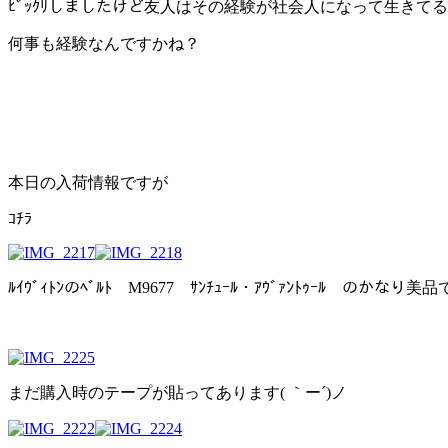
ﾋﾞｯｸﾘしましたけど友人はその経験が社会人になって生きてる
何事も経験なんですかね？
本日の入荷情報ですが
ｺﾁﾗ
ﾙｲｳﾞｨﾄﾝのﾍﾞﾙﾄ M9677 ｻﾝﾁｭｰﾙ・ｱｳﾞｧﾝﾄｩｰﾙ のかなり美品
まだ購入時のテープが貼ってあります( ｀ー´)ノ