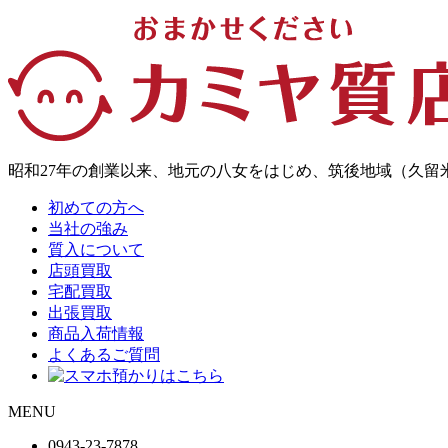
昭和27年の創業以来、地元の八女をはじめ、筑後地域（久
初めての方へ
当社の強み
質入について
店頭買取
宅配買取
出張買取
商品入荷情報
よくあるご質問
MENU
0943-
23
-
78
78