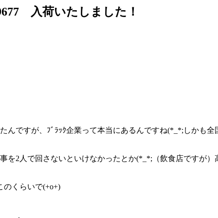
ｰﾙ M9677 入荷いたしました！
たんですが、ﾌﾞﾗｯｸ企業って本当にあるんですね(*_*;しか
食事を2人で回さないといけなかったとか(*_*;（飲食店ですが）
くらいで(+o+)