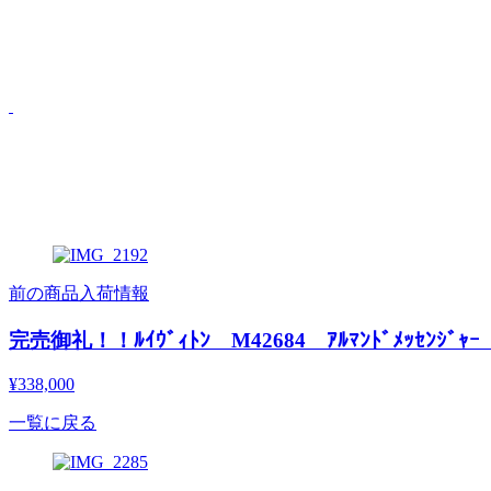
前の商品入荷情報
完売御礼！！ﾙｲｳﾞｨﾄﾝ M42684 ｱﾙﾏﾝﾄﾞﾒｯｾ
¥338,000
一覧に戻る