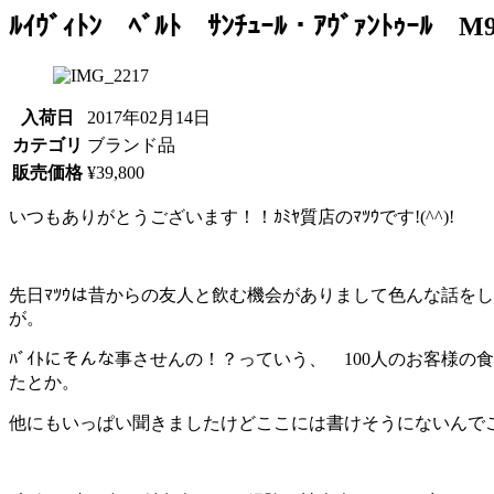
ﾙｲｳﾞｨﾄﾝ ﾍﾞﾙﾄ ｻﾝﾁｭｰﾙ・ｱｳﾞｧﾝﾄｩ
入荷日
2017年02月14日
カテゴリ
ブランド品
販売価格
¥39,800
いつもありがとうございます！！ｶﾐﾔ質店のﾏﾂｳです!(^^)!
先日ﾏﾂｳは昔からの友人と飲む機会がありまして色んな話をし
が。
ﾊﾞｲﾄにそんな事させんの！？っていう、 100人のお客様の
たとか。
他にもいっぱい聞きましたけどここには書けそうにないんでこの