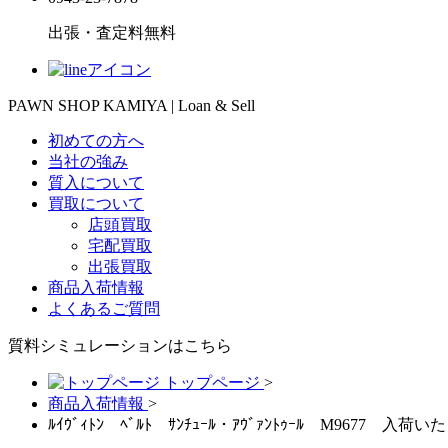
出張・査定料
無料
PAWN SHOP KAMIYA | Loan & Sell
初めての方へ
当社の強み
質入について
買取について
店頭買取
宅配買取
出張買取
商品入荷情報
よくあるご質問
質料シミュレーションは
こちら
トップページ
>
商品入荷情報
>
ﾙｲｳﾞｨﾄﾝ ﾍﾞﾙﾄ ｻﾝﾁｭｰﾙ・ｱｳﾞｧﾝﾄｩｰﾙ M9677 入