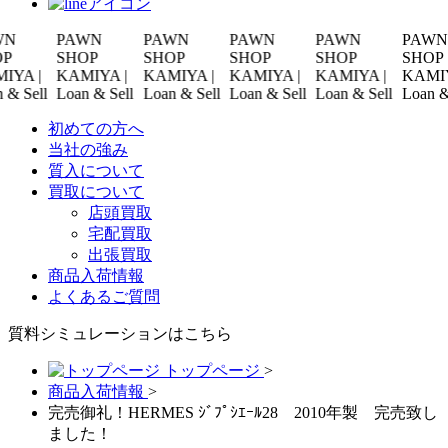
PAWN
PAWN
PAWN
PAWN
PAWN
SHOP
SHOP
SHOP
SHOP
SHOP
 |
KAMIYA |
KAMIYA |
KAMIYA |
KAMIYA |
KAMIYA |
ell
Loan & Sell
Loan & Sell
Loan & Sell
Loan & Sell
Loan & Sell
初めての方へ
当社の強み
質入について
買取について
店頭買取
宅配買取
出張買取
商品入荷情報
よくあるご質問
質料シミュレーションは
こちら
トップページ
>
商品入荷情報
>
完売御礼！HERMES ｼﾞﾌﾟｼｴｰﾙ28 2010年製 完売致し
ました！