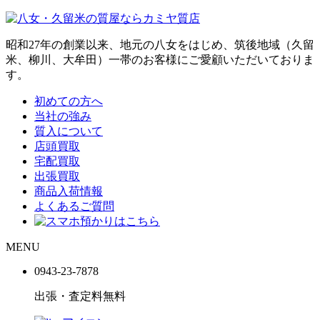
昭和27年の創業以来、地元の八女をはじめ、筑後地域（久留
米、柳川、大牟田）一帯のお客様にご愛顧いただいておりま
す。
初めての方へ
当社の強み
質入について
店頭買取
宅配買取
出張買取
商品入荷情報
よくあるご質問
MENU
0943-
23
-
78
78
出張・査定料
無料