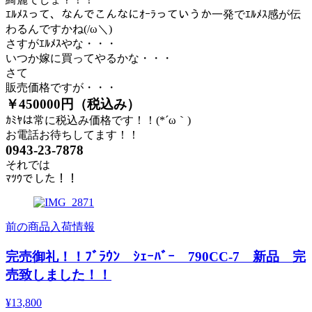
ｴﾙﾒｽって、なんでこんなにｵｰﾗっていうか一発でｴﾙﾒｽ感が伝
わるんですかね(/ω＼)
さすがｴﾙﾒｽやな・・・
いつか嫁に買ってやるかな・・・
さて
販売価格ですが・・・
￥450000円（税込み）
ｶﾐﾔは常に税込み価格です！！(*´ω｀)
お電話お待ちしてます！！
0943-23-7878
それでは
ﾏﾂｳでした！！
前の商品入荷情報
完売御礼！！ﾌﾞﾗｳﾝ ｼｪｰﾊﾞｰ 790CC-7 新品 完
売致しました！！
¥13,800