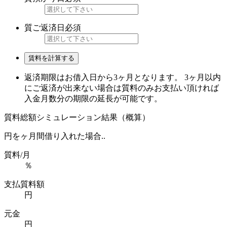
質ご返済日
必須
賃料を計算する
返済期限はお借入日から3ヶ月となります。 3ヶ月以内
にご返済が出来ない場合は質料のみお支払い頂ければ
入金月数分の期限の延長が可能です。
質料総額シミュレーション結果（概算）
円を
ヶ月間借り入れた場合..
質料/月
％
支払質料額
円
元金
円