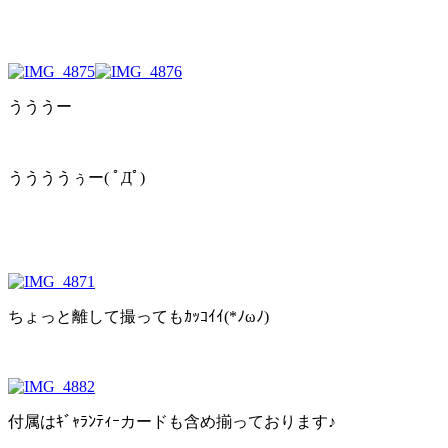
うううー
ううううぅー( ﾟДﾟ)
ちょっと離して撮ってもｶｯｺｲｲ(*ﾉωﾉ)
付属はｷﾞｬﾗﾝﾃｨｰカードも含め揃っております♪