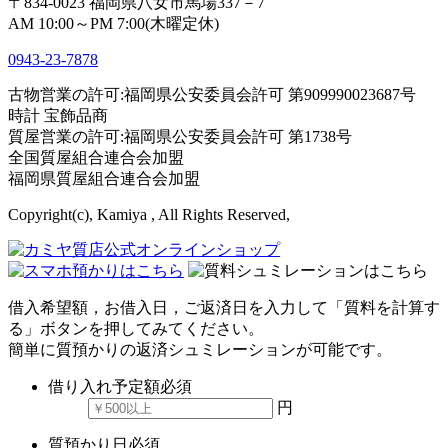
〒834-0023 福岡県八女市馬場337－7
AM 10:00～PM 7:00(木曜定休)
0943-
23
-
78
78
古物営業の許可:福岡県公安委員会許可 第909990023687号
時計 宝飾品商
質屋営業の許可:福岡県公安委員会許可 第1738号
全国質屋組合連合会加盟
福岡県質屋組合連合会加盟
Copyright(c), Kamiya , All Rights Reserved,
借入希望額，お借入日，ご返済日を入力して「質料を計算す
る」ボタンを押してみてください。
簡単に質預かりの返済シュミレーションが可能です。
借り入れ予定額
必須
円
質預かり日
必須