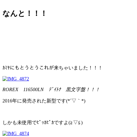
なんと！！！
ｶﾐﾔにもとうとうこれが来ちゃいました！！！
ROREX 116500LN ﾃﾞｲﾄﾅ 黒文字盤！！！
2016年に発売された新型です(*´▽｀*)
しかも未使用でﾋﾟｯｶﾋﾟｶですよ(≧▽≦)