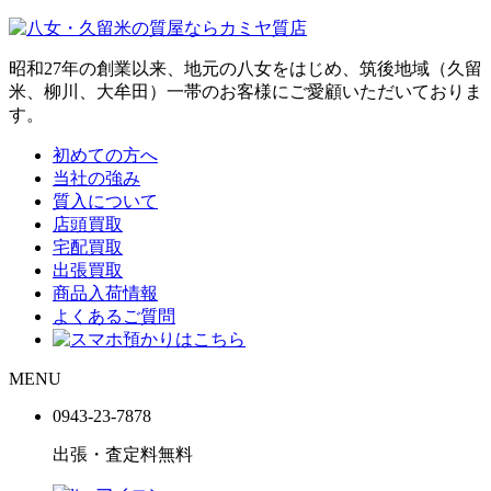
昭和27年の創業以来、地元の八女をはじめ、筑後地域（久留
米、柳川、大牟田）一帯のお客様にご愛顧いただいておりま
す。
初めての方へ
当社の強み
質入について
店頭買取
宅配買取
出張買取
商品入荷情報
よくあるご質問
MENU
0943-
23
-
78
78
出張・査定料
無料