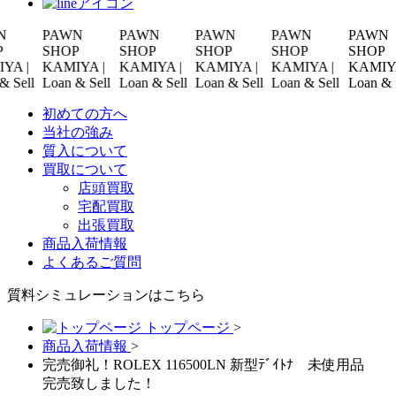
PAWN
PAWN
PAWN
PAWN
PAWN
SHOP
SHOP
SHOP
SHOP
SHOP
|
KAMIYA |
KAMIYA |
KAMIYA |
KAMIYA |
KAMIYA |
ll
Loan & Sell
Loan & Sell
Loan & Sell
Loan & Sell
Loan & Sell
初めての方へ
当社の強み
質入について
買取について
店頭買取
宅配買取
出張買取
商品入荷情報
よくあるご質問
質料シミュレーションは
こちら
トップページ
>
商品入荷情報
>
完売御礼！ROLEX 116500LN 新型ﾃﾞｲﾄﾅ 未使用品
完売致しました！