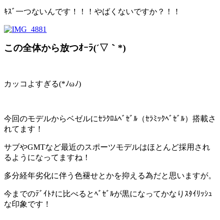
ｷｽﾞ一つないんです！！！やばくないですか？！！
この全体から放つｵｰﾗ(´▽｀*)
カッコよすぎる(*ﾉωﾉ)
今回のモデルからベゼルにｾﾗｸﾛﾑﾍﾞｾﾞﾙ（ｾﾗﾐｯｸﾍﾞｾﾞﾙ）搭載さ
れてます！
サブやGMTなど最近のスポーツモデルはほとんど採用され
るようになってますね！
多分経年劣化に伴う色褪せとかを抑える為だと思いますが。
今までのﾃﾞｲﾄﾅに比べるとﾍﾞｾﾞﾙが黒になってかなりｽﾀｲﾘｯｼｭ
な印象です！