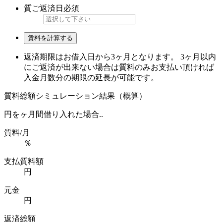
質ご返済日
必須
賃料を計算する
返済期限はお借入日から3ヶ月となります。 3ヶ月以内
にご返済が出来ない場合は質料のみお支払い頂ければ
入金月数分の期限の延長が可能です。
質料総額シミュレーション結果（概算）
円を
ヶ月間借り入れた場合..
質料/月
％
支払質料額
円
元金
円
返済総額