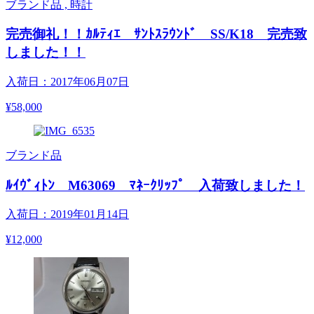
ブランド品 , 時計
完売御礼！！ｶﾙﾃｨｴ ｻﾝﾄｽﾗｳﾝﾄﾞ SS/K18 完売致
しました！！
入荷日：2017年06月07日
¥58,000
ブランド品
ﾙｲｳﾞｨﾄﾝ M63069 ﾏﾈｰｸﾘｯﾌﾟ 入荷致しました！
入荷日：2019年01月14日
¥12,000