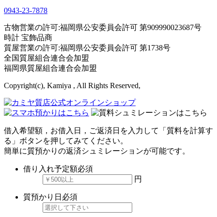
0943-
23
-
78
78
古物営業の許可:福岡県公安委員会許可 第909990023687号
時計 宝飾品商
質屋営業の許可:福岡県公安委員会許可 第1738号
全国質屋組合連合会加盟
福岡県質屋組合連合会加盟
Copyright(c), Kamiya , All Rights Reserved,
借入希望額，お借入日，ご返済日を入力して「質料を計算す
る」ボタンを押してみてください。
簡単に質預かりの返済シュミレーションが可能です。
借り入れ予定額
必須
円
質預かり日
必須