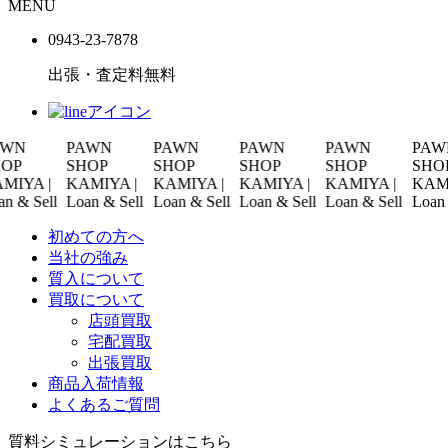
MENU
0943-
23
-
78
78
出張・査定料
無料
PAWN
PAWN
PAWN
PAWN
PAWN
SHOP
SHOP
SHOP
SHOP
SHOP
 |
KAMIYA |
KAMIYA |
KAMIYA |
KAMIYA |
KAMIYA 
Sell
Loan & Sell
Loan & Sell
Loan & Sell
Loan & Sell
Loan & Se
初めての方へ
当社の強み
質入について
買取について
店頭買取
宅配買取
出張買取
商品入荷情報
よくあるご質問
質料シミュレーションは
こちら