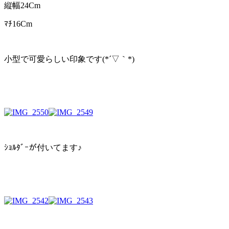
縦幅24Cm
ﾏﾁ16Cm
小型で可愛らしい印象です(*´▽｀*)
ｼｮﾙﾀﾞｰが付いてます♪