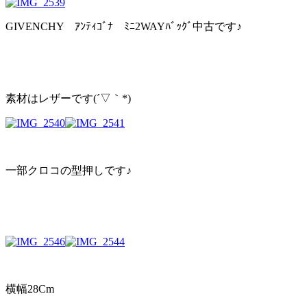
GIVENCHY ｱﾝﾃｨｺﾞﾅ ﾐﾆ2WAYﾊﾞｯｸﾞ中古です♪
素材はレザーです(´▽｀*)
一部クロコの型押しです♪
横幅28Cm