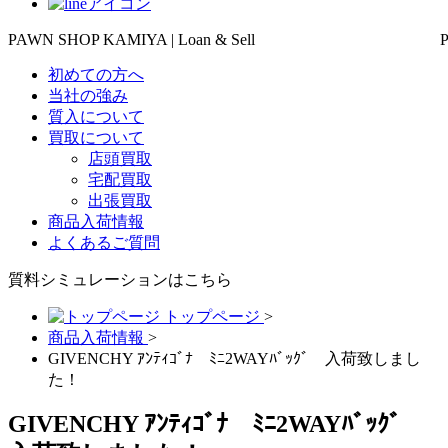
PAWN SHOP KAMIYA | Loan & Sell
初めての方へ
当社の強み
質入について
買取について
店頭買取
宅配買取
出張買取
商品入荷情報
よくあるご質問
質料シミュレーションは
こちら
トップページ
>
商品入荷情報
>
GIVENCHY ｱﾝﾃｨｺﾞﾅ ﾐﾆ2WAYﾊﾞｯｸﾞ 入荷致しまし
た！
GIVENCHY ｱﾝﾃｨｺﾞﾅ ﾐﾆ2WAYﾊﾞｯｸﾞ