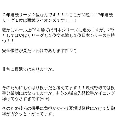
２年連続リーグ２位なんです！！！ここが問題！！2年連続
リーグ１位は西武ライオンズです！！！
確かにルール上CSを勝てば日本シリーズに進めますが、ﾏﾂｳ
としてはやはりリーグも１位交流戦も１位日本シリーズも勝
つ！！
完全優勝が見たいわけであります(*’▽’)
非常に贅沢ではありますが。
そのためにもやはり投手だと考えてます！！現代野球では投
手分業制にはなってますが、ﾎｰｸｽの場合先発投手がイニング
稼げてなさすぎです(+o+)
そのため後ろの投手に負担がかかり夏場以降秋にかけて防御
率がガクッと下がってます。