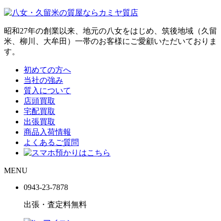
昭和27年の創業以来、地元の八女をはじめ、筑後地域（久留
米、柳川、大牟田）一帯のお客様にご愛顧いただいておりま
す。
初めての方へ
当社の強み
質入について
店頭買取
宅配買取
出張買取
商品入荷情報
よくあるご質問
MENU
0943-
23
-
78
78
出張・査定料
無料