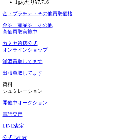
1gあたり
¥7,716
金・プラチナ・その他買取価格
金券・商品券・その他
高価買取実施中！
カミヤ質店公式
オンラインショップ
洋酒
買取してます
出張買取
してます
質料
シュミレーション
開催中オークション
電話査定
LINE査定
公式Twiiter