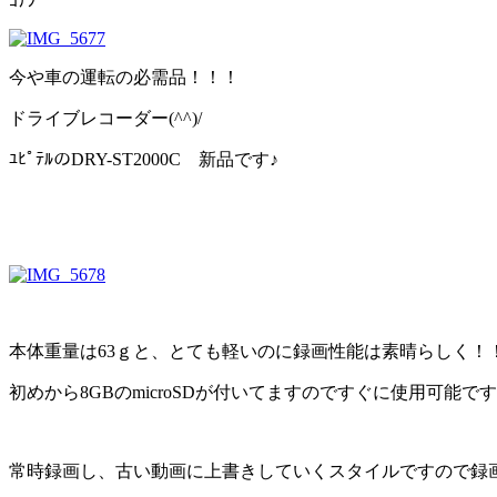
ｺﾁﾗ
今や車の運転の必需品！！！
ドライブレコーダー(^^)/
ﾕﾋﾟﾃﾙのDRY-ST2000C 新品です♪
本体重量は63ｇと、とても軽いのに録画性能は素晴らしく！
初めから8GBのmicroSDが付いてますのですぐに使用可能です(
常時録画し、古い動画に上書きしていくスタイルですので録画