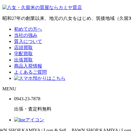
昭和27年の創業以来、地元の八女をはじめ、筑後地域（久
初めての方へ
当社の強み
質入について
店頭買取
宅配買取
出張買取
商品入荷情報
よくあるご質問
MENU
0943-
23
-
78
78
出張・査定料
無料
A | Loan & Sell
PAWN SHOP KAMIYA | Loan & Sell
PAWN