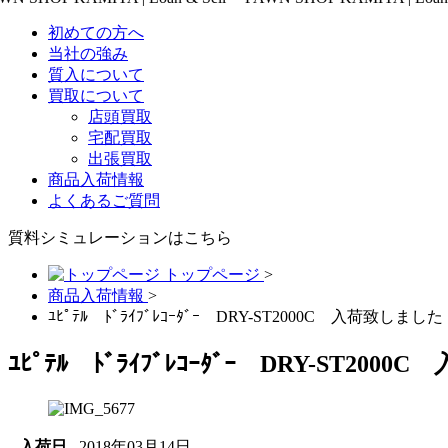
初めての方へ
当社の強み
質入について
買取について
店頭買取
宅配買取
出張買取
商品入荷情報
よくあるご質問
質料シミュレーションは
こちら
トップページ
>
商品入荷情報
>
ﾕﾋﾟﾃﾙ ﾄﾞﾗｲﾌﾞﾚｺｰﾀﾞｰ DRY-ST2000C 入荷致しまし
ﾕﾋﾟﾃﾙ ﾄﾞﾗｲﾌﾞﾚｺｰﾀﾞｰ DRY-ST20
入荷日
2018年03月14日