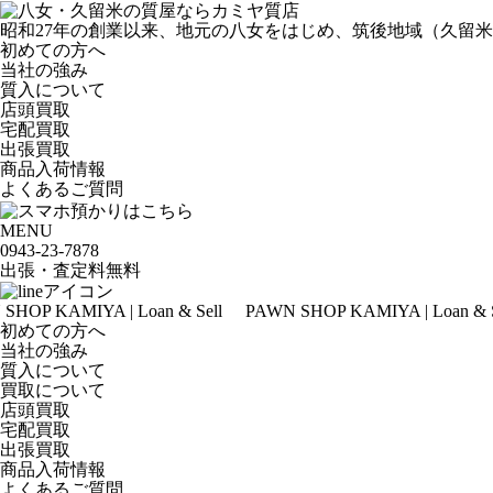
昭和27年の創業以来、地元の八女をはじめ、筑後地域（久留
初めての方へ
当社の強み
質入について
店頭買取
宅配買取
出張買取
商品入荷情報
よくあるご質問
MENU
0943-
23
-
78
78
出張・査定料
無料
 Loan & Sell
PAWN SHOP KAMIYA | Loan & Sell
PAWN SH
初めての方へ
当社の強み
質入について
買取について
店頭買取
宅配買取
出張買取
商品入荷情報
よくあるご質問