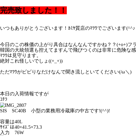
完売致しました！！
いつもありがとうございます！ｶﾐﾔ質店のﾏﾂｳでございます(^^♪
今日のこの株価の上がり具合はなんなんですかね？？(+o+)フ
韓国の大統領選も控えてますんで飛びつくのは非常に危険な感
ﾏﾂｳは見守ります。
絶対これ怪しいでしょ((+_+))
ただﾏﾂｳがビビりなだけなんで聞き流しといてください(/ω＼)
本日の入荷情報ですが
ｺﾁﾗ
SIS SC40B 小型の業務用冷蔵庫の中古です!(^^)!
容量は40L
ｻｲｽﾞは40×41.5×73.3
入力 76W