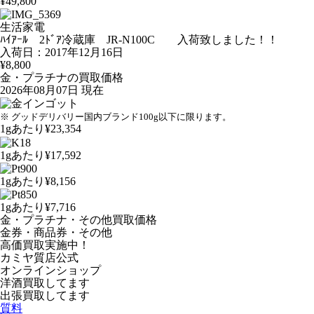
¥49,800
生活家電
ﾊｲｱｰﾙ 2ﾄﾞｱ冷蔵庫 JR-N100C 入荷致しました！！
入荷日：2017年12月16日
¥8,800
金・プラチナの買取価格
2026年08月07日 現在
※ グッドデリバリー国内ブランド100g以下に限ります。
1gあたり
¥23,354
1gあたり
¥17,592
1gあたり
¥8,156
1gあたり
¥7,716
金・プラチナ・その他買取価格
金券・商品券・その他
高価買取実施中！
カミヤ質店公式
オンラインショップ
洋酒
買取してます
出張買取
してます
質料