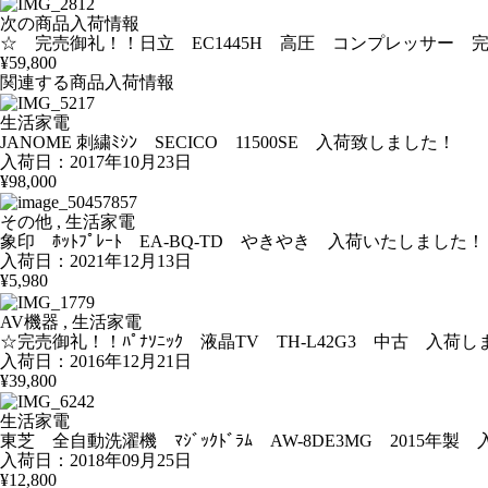
次の商品入荷情報
☆ 完売御礼！！日立 EC1445H 高圧 コンプレッサー 
¥59,800
関連する商品入荷情報
生活家電
JANOME 刺繍ﾐｼﾝ SECICO 11500SE 入荷致しました！
入荷日：2017年10月23日
¥98,000
その他 , 生活家電
象印 ﾎｯﾄﾌﾟﾚｰﾄ EA-BQ-TD やきやき 入荷いたしました！
入荷日：2021年12月13日
¥5,980
AV機器 , 生活家電
☆完売御礼！！ﾊﾟﾅｿﾆｯｸ 液晶TV TH-L42G3 中古 入荷
入荷日：2016年12月21日
¥39,800
生活家電
東芝 全自動洗濯機 ﾏｼﾞｯｸﾄﾞﾗﾑ AW-8DE3MG 2015年製 
入荷日：2018年09月25日
¥12,800