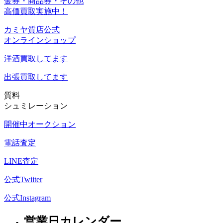
金券・商品券・その他
高価買取実施中！
カミヤ質店公式
オンラインショップ
洋酒
買取してます
出張買取
してます
質料
シュミレーション
開催中オークション
電話査定
LINE査定
公式Twiiter
公式Instagram
営業日カレンダー