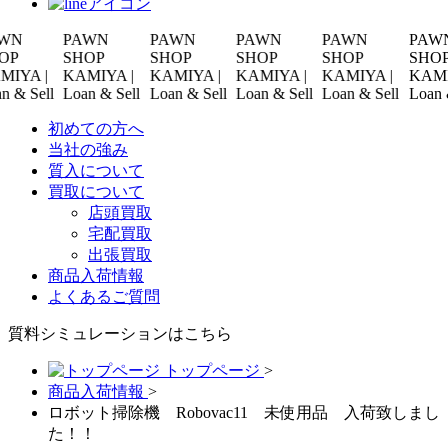
PAWN
PAWN
PAWN
PAWN
PAWN
SHOP
SHOP
SHOP
SHOP
SHOP
 |
KAMIYA |
KAMIYA |
KAMIYA |
KAMIYA |
KAMIYA |
Sell
Loan & Sell
Loan & Sell
Loan & Sell
Loan & Sell
Loan & Sel
初めての方へ
当社の強み
質入について
買取について
店頭買取
宅配買取
出張買取
商品入荷情報
よくあるご質問
質料シミュレーションは
こちら
トップページ
>
商品入荷情報
>
ロボット掃除機 Robovac11 未使用品 入荷致しまし
た！！