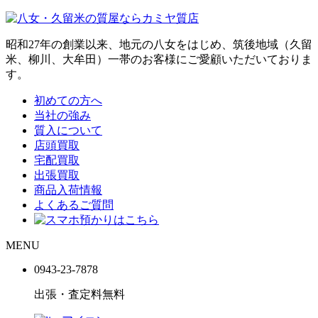
昭和27年の創業以来、地元の八女をはじめ、筑後地域（久留
米、柳川、大牟田）一帯のお客様にご愛顧いただいておりま
す。
初めての方へ
当社の強み
質入について
店頭買取
宅配買取
出張買取
商品入荷情報
よくあるご質問
MENU
0943-
23
-
78
78
出張・査定料
無料