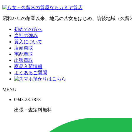
昭和27年の創業以来、地元の八女をはじめ、筑後地域（久
初めての方へ
当社の強み
質入について
店頭買取
宅配買取
出張買取
商品入荷情報
よくあるご質問
MENU
0943-
23
-
78
78
出張・査定料
無料