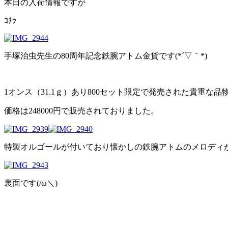
本日の入荷情報ですが
ｺﾁﾗ
手塚治虫先生の80周年記念鉄腕アトム金貨です(*´▽｀*)
1オンス（31.1ｇ）あり800セット限定で発売された貴重な品
価格は248000円で販売されておりました。
特製オルゴールが付いており懐かしの鉄腕アトムのメロディが流
裏面です(/ω＼)