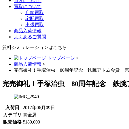
質入について
買取について
店頭買取
宅配買取
出張買取
商品入荷情報
よくあるご質問
質料シミュレーションは
こちら
トップページ
>
商品入荷情報
>
完売御礼！手塚治虫 80周年記念 鉄腕アトム金貨 
完売御礼！手塚治虫 80周年記念 鉄
入荷日
2017年06月09日
カテゴリ
貴金属
販売価格
¥180,000