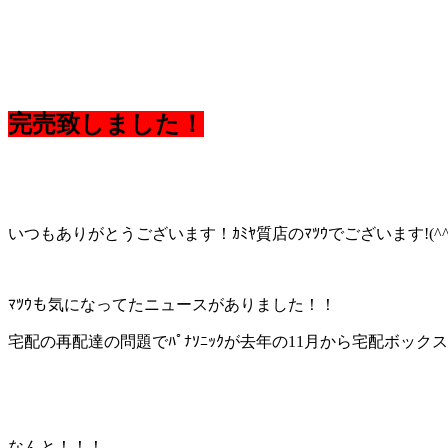
完売致しました！
いつもありがとうございます！ｶﾐﾔ質店のﾏﾂｳでございます!(^^)
ﾏﾂｳも気になってたニュースがありました！！
宅配の再配達の問題でﾊﾟﾅｿﾆｯｸが去年の11月から宅配ボッ
なんと！！！