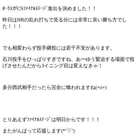
ﾎｰｸｽがCSﾌｧｲﾅﾙｽﾃｰｼﾞ進出を決めました！！
昨日はHRの乱れ打ちで見る分には非常に良い勝ち方でし
た！！！
でも相変わらず投手継投には若干不安があります。
石川投手をひっぱりすぎですね、あーゆう緊迫する場面で投
げさせたんだから3イニング目は変えなきゃ！
多分西武相手だったら完全に喰われますね(+o+)
とりあえずﾌｧｲﾅﾙｽﾃｰｼﾞは明日からです！！！
またがんばって応援します(*’▽’)