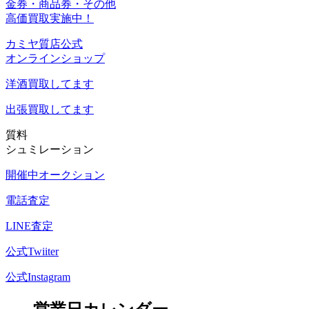
金券・商品券・その他
高価買取実施中！
カミヤ質店公式
オンラインショップ
洋酒
買取してます
出張買取
してます
質料
シュミレーション
開催中オークション
電話査定
LINE査定
公式Twiiter
公式Instagram