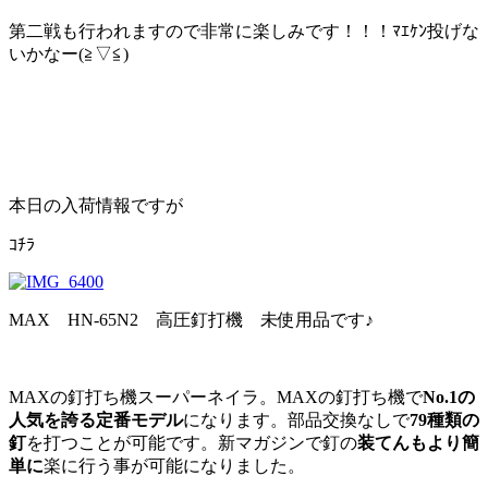
第二戦も行われますので非常に楽しみです！！！ﾏｴｹﾝ投げな
いかなー(≧▽≦)
本日の入荷情報ですが
ｺﾁﾗ
MAX HN-65N2 高圧釘打機 未使用品です♪
MAXの釘打ち機スーパーネイラ。MAXの釘打ち機で
No.1の
人気を誇る定番モデル
になります。部品交換なしで
79種類の
釘
を打つことが可能です。新マガジンで釘の
装てんもより簡
単に
楽に行う事が可能になりました。