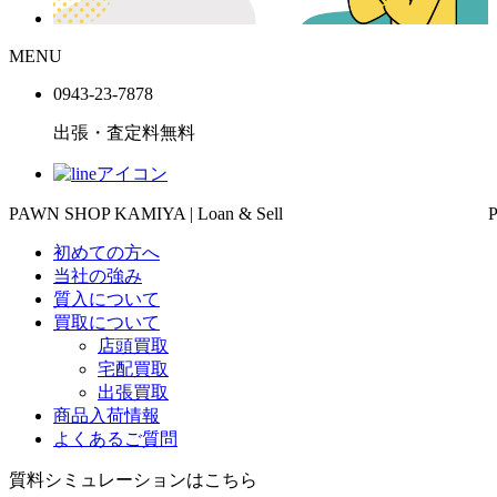
MENU
0943-
23
-
78
78
出張・査定料
無料
PAWN SHOP KAMIYA | Loan & Sell
初めての方へ
当社の強み
質入について
買取について
店頭買取
宅配買取
出張買取
商品入荷情報
よくあるご質問
質料シミュレーションは
こちら