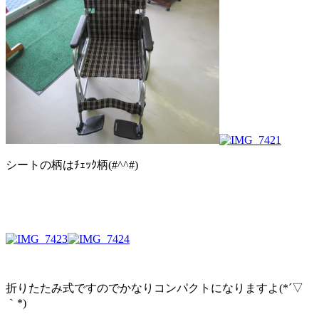
シートの柄はﾁｪｯｸ柄(#^^#)
折りたたみ式ですのでかなりコンパクトになりますよ(*´▽
｀*)