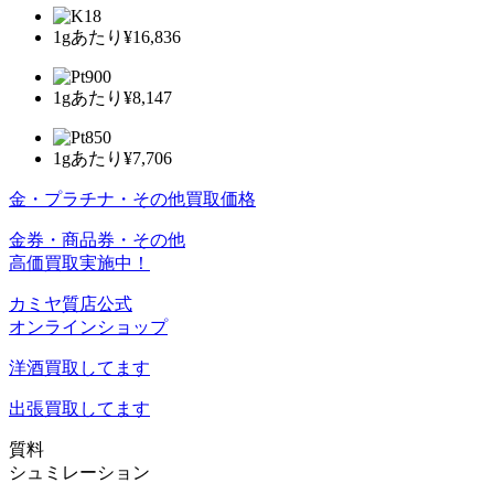
1gあたり
¥16,836
1gあたり
¥8,147
1gあたり
¥7,706
金・プラチナ・その他買取価格
金券・商品券・その他
高価買取実施中！
カミヤ質店公式
オンラインショップ
洋酒
買取してます
出張買取
してます
質料
シュミレーション