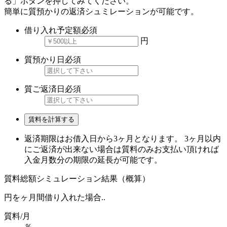
る」ボタンを押してみてください。
簡単に質預かりの返済シュミレーションが可能です。
借り入れ予定額
必須
円
質預かり日
必須
質ご返済日
必須
賃料を計算する
返済期限はお借入日から3ヶ月となります。 3ヶ月以内
にご返済が出来ない場合は質料のみお支払い頂ければ
入金月数分の期限の延長が可能です。
質料総額シミュレーション結果（概算）
円を
ヶ月間借り入れた場合..
質料/月
％