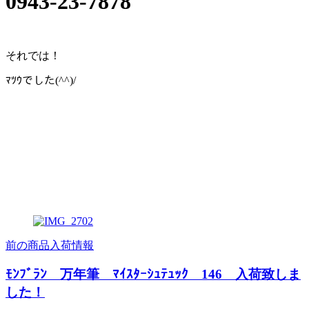
0943-23-7878
それでは！
ﾏﾂｳでした(^^)/
前の商品入荷情報
ﾓﾝﾌﾞﾗﾝ 万年筆 ﾏｲｽﾀｰｼｭﾃｭｯｸ 146 入荷致しま
した！