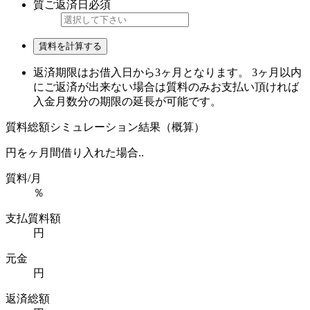
質ご返済日
必須
賃料を計算する
返済期限はお借入日から3ヶ月となります。 3ヶ月以内
にご返済が出来ない場合は質料のみお支払い頂ければ
入金月数分の期限の延長が可能です。
質料総額シミュレーション結果（概算）
円を
ヶ月間借り入れた場合..
質料/月
％
支払質料額
円
元金
円
返済総額