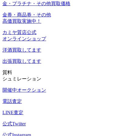
金・プラチナ・その他買取価格
金券・商品券・その他
高価買取実施中！
カミヤ質店公式
オンラインショップ
洋酒
買取してます
出張買取
してます
質料
シュミレーション
開催中オークション
電話査定
LINE査定
公式Twiiter
公式Instagram