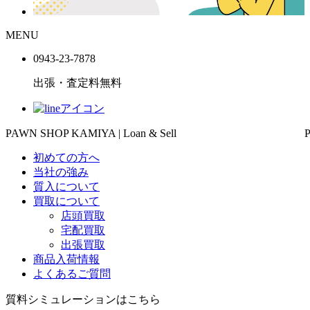
MENU
0943-
23
-
78
78
出張・査定料
無料
PAWN SHOP KAMIYA | Loan & Sell
初めての方へ
当社の強み
質入について
買取について
店頭買取
宅配買取
出張買取
商品入荷情報
よくあるご質問
質料シミュレーションは
こちら