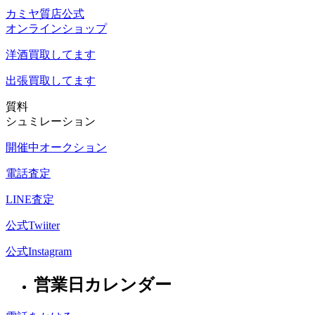
カミヤ質店公式
オンラインショップ
洋酒
買取してます
出張買取
してます
質料
シュミレーション
開催中オークション
電話査定
LINE査定
公式Twiiter
公式Instagram
営業日カレンダー