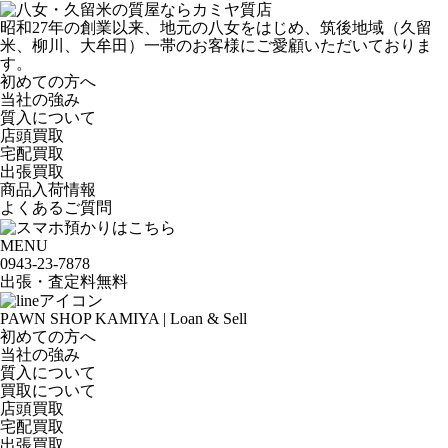
昭和27年の創業以来、地元の八女をはじめ、筑後地域（久留
米、柳川、大牟田）一帯のお客様にご愛顧いただいておりま
す。
初めての方へ
当社の強み
質入について
店頭買取
宅配買取
出張買取
商品入荷情報
よくあるご質問
MENU
0943-
23
-
78
78
出張・査定料
無料
PAWN SHOP KAMIYA | Loan & Sell
初めての方へ
当社の強み
質入について
買取について
店頭買取
宅配買取
出張買取