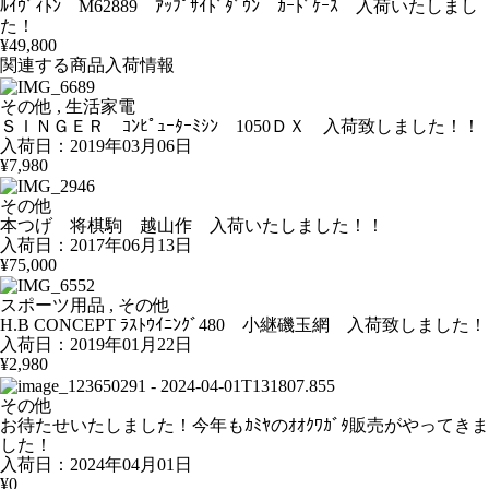
ﾙｲｳﾞｨﾄﾝ M62889 ｱｯﾌﾟｻｲﾄﾞﾀﾞｳﾝ ｶｰﾄﾞｹｰｽ 入荷いたしまし
た！
¥49,800
関連する商品入荷情報
その他 , 生活家電
ＳＩＮＧＥＲ ｺﾝﾋﾟｭｰﾀｰﾐｼﾝ 1050ＤＸ 入荷致しました！！
入荷日：2019年03月06日
¥7,980
その他
本つげ 将棋駒 越山作 入荷いたしました！！
入荷日：2017年06月13日
¥75,000
スポーツ用品 , その他
H.B CONCEPT ﾗｽﾄｳｲﾆﾝｸﾞ480 小継磯玉網 入荷致しました！
入荷日：2019年01月22日
¥2,980
その他
お待たせいたしました！今年もｶﾐﾔのｵｵｸﾜｶﾞﾀ販売がやってきま
した！
入荷日：2024年04月01日
¥0