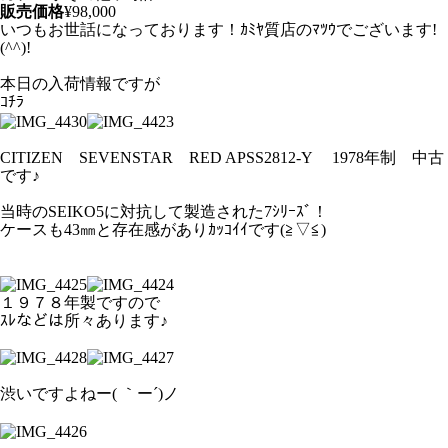
販売価格
¥98,000
いつもお世話になっております！ｶﾐﾔ質店のﾏﾂｳでございます!
(^^)!
本日の入荷情報ですが
ｺﾁﾗ
CITIZEN SEVENSTAR RED APSS2812-Y 1978年制 中古
です♪
当時のSEIKO5に対抗して製造された7ｼﾘｰｽﾞ！
ケースも43㎜と存在感がありｶｯｺｲｲです(≧▽≦)
１９７８年製ですので
ｽﾚなどは所々あります♪
渋いですよねー( ｀ー´)ノ