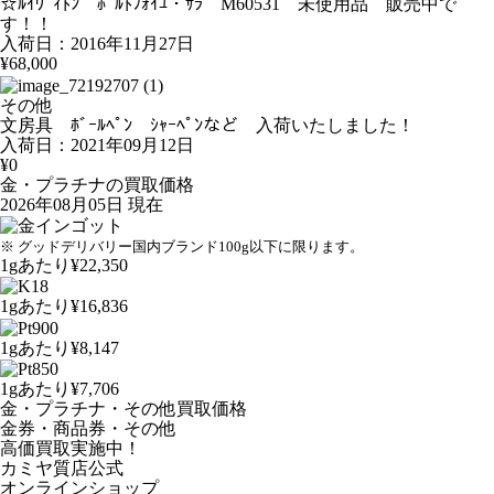
☆ﾙｲｳﾞｨﾄﾝ ﾎﾟﾙﾄﾌｫｲﾕ・ｻﾗ M60531 未使用品 販売中で
す！！
入荷日：2016年11月27日
¥68,000
その他
文房具 ﾎﾞｰﾙﾍﾟﾝ ｼｬｰﾍﾟﾝなど 入荷いたしました！
入荷日：2021年09月12日
¥0
金・プラチナの買取価格
2026年08月05日 現在
※ グッドデリバリー国内ブランド100g以下に限ります。
1gあたり
¥22,350
1gあたり
¥16,836
1gあたり
¥8,147
1gあたり
¥7,706
金・プラチナ・その他買取価格
金券・商品券・その他
高価買取実施中！
カミヤ質店公式
オンラインショップ