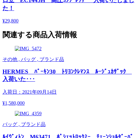
日立 EC1445H 高圧ｺﾝﾌﾟﾚｯｻｰ 入荷いたしまし
た！
¥29,800
関連する商品入荷情報
その他 , バッグ , ブランド品
HERMES ﾊﾞｰｷﾝ30 ﾄﾘﾖﾝｸﾚﾏﾝｽ ﾙｰｼﾞｭｶｻﾞｯｸ
入荷いた･･･
入荷日：2021年09月14日
¥1,580,000
バッグ , ブランド品
ﾙｲｳﾞｨﾄﾝ M63471 ﾎﾟｼｪｯﾄﾛｯｸﾐｰ ﾁｪｰﾝｼｮﾙﾀﾞｰﾊﾞ