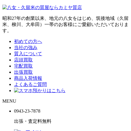
昭和27年の創業以来、地元の八女をはじめ、筑後地域（久留
米、柳川、大牟田）一帯のお客様にご愛顧いただいておりま
す。
初めての方へ
当社の強み
質入について
店頭買取
宅配買取
出張買取
商品入荷情報
よくあるご質問
MENU
0943-
23
-
78
78
出張・査定料
無料