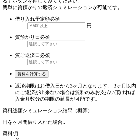
る」ボタンを押してみてください。
簡単に質預かりの返済シュミレーションが可能です。
借り入れ予定額
必須
円
質預かり日
必須
質ご返済日
必須
賃料を計算する
返済期限はお借入日から3ヶ月となります。 3ヶ月以内
にご返済が出来ない場合は質料のみお支払い頂ければ
入金月数分の期限の延長が可能です。
質料総額シミュレーション結果（概算）
円を
ヶ月間借り入れた場合..
質料/月