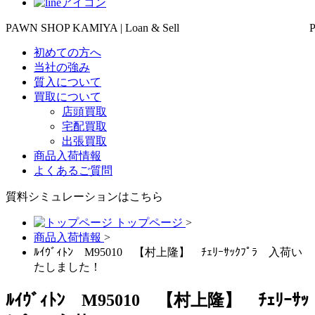
PAWN SHOP KAMIYA | Loan & Sell
初めての方へ
当社の強み
質入について
買取について
店頭買取
宅配買取
出張買取
商品入荷情報
よくあるご質問
質料シミュレーションは
こちら
トップページ
>
商品入荷情報
>
ﾙｲｳﾞｨﾄﾝ M95010 【村上隆】 ﾁｪﾘｰｻｯｸﾌﾟﾗ 入荷い
たしました！
ﾙｲｳﾞｨﾄﾝ M95010 【村上隆】 ﾁｪﾘｰｻｯ