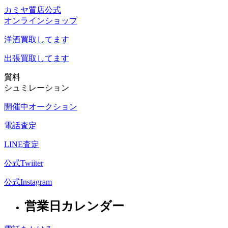
カミヤ質店公式
オンラインショップ
洋酒
買取してます
出張買取
してます
質料
シュミレーション
開催中オークション
電話査定
LINE査定
公式Twiiter
公式Instagram
営業日カレンダー