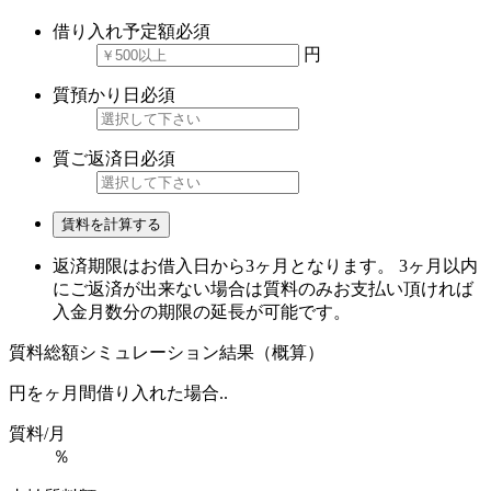
借り入れ予定額
必須
円
質預かり日
必須
質ご返済日
必須
賃料を計算する
返済期限はお借入日から3ヶ月となります。 3ヶ月以内
にご返済が出来ない場合は質料のみお支払い頂ければ
入金月数分の期限の延長が可能です。
質料総額シミュレーション結果（概算）
円を
ヶ月間借り入れた場合..
質料/月
％