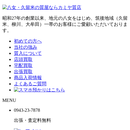
昭和27年の創業以来、地元の八女をはじめ、筑後地域（久留
米、柳川、大牟田）一帯のお客様にご愛顧いただいておりま
す。
初めての方へ
当社の強み
質入について
店頭買取
宅配買取
出張買取
商品入荷情報
よくあるご質問
MENU
0943-
23
-
78
78
出張・査定料
無料