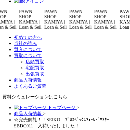
PAWN
PAWN
PAWN
PAWN
PAWN
SHOP
SHOP
SHOP
SHOP
SHOP
 |
KAMIYA |
KAMIYA |
KAMIYA |
KAMIYA |
KAMIYA 
Sell
Loan & Sell
Loan & Sell
Loan & Sell
Loan & Sell
Loan & Sel
初めての方へ
当社の強み
質入について
買取について
店頭買取
宅配買取
出張買取
商品入荷情報
よくあるご質問
質料シミュレーションは
こちら
トップページ
>
商品入荷情報
>
☆完売御礼！！SEIKO ﾌﾟﾛｽﾍﾟｯｸｽﾌｨｰﾙﾄﾞﾏｽﾀｰ
SBDC011 入荷いたしました！