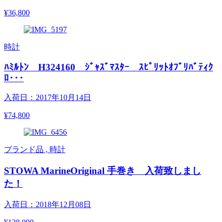
¥36,800
時計
ﾊﾐﾙﾄﾝ H324160 ｼﾞｬｽﾞﾏｽﾀｰ ｽﾋﾟﾘｯﾄｵﾌﾞﾘﾊﾞﾃｨｸ
ﾛ･･･
入荷日：2017年10月14日
¥74,800
ブランド品 , 時計
STOWA MarineOriginal 手巻き 入荷致しまし
た！
入荷日：2018年12月08日