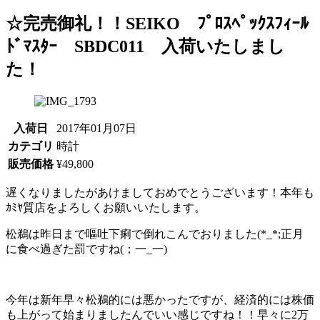
☆完売御礼！！SEIKO ﾌﾟﾛｽﾍﾟｯｸｽﾌｨｰﾙ
ﾄﾞﾏｽﾀｰ SBDC011 入荷いたしまし
た！
入荷日
2017年01月07日
カテゴリ
時計
販売価格
¥49,800
遅くなりましたがあけましておめでとうございます！本年も
ｶﾐﾔ質店をよろしくお願いいたします。
松鵜は昨日まで嘔吐下痢で倒れこんでおりました(*_*;正月
に食べ過ぎた罰ですね(；一_一)
今年は新年早々松鵜的には悪かったですが、経済的には株価
も上がって始まりましたんでいい感じですね！！早々に2万