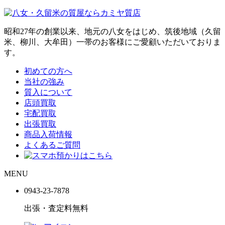
昭和27年の創業以来、地元の八女をはじめ、筑後地域（久留
米、柳川、大牟田）一帯のお客様にご愛顧いただいておりま
す。
初めての方へ
当社の強み
質入について
店頭買取
宅配買取
出張買取
商品入荷情報
よくあるご質問
MENU
0943-
23
-
78
78
出張・査定料
無料