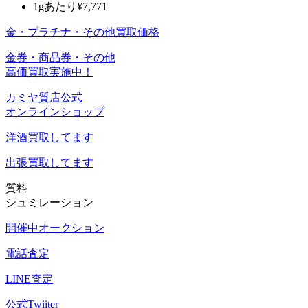
1gあたり
¥7,771
金・プラチナ・その他買取価格
金券・商品券・その他
高価買取実施中！
カミヤ質店公式
オンラインショップ
洋酒
買取してます
出張買取
してます
質料
シュミレーション
開催中オークション
電話査定
LINE査定
公式Twiiter