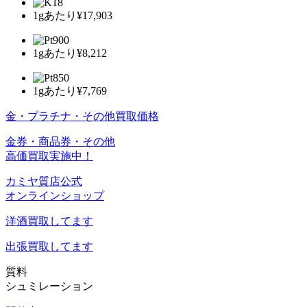
1gあたり
¥17,903
1gあたり
¥8,212
1gあたり
¥7,769
金・プラチナ・その他買取価格
金券・商品券・その他
高価買取実施中！
カミヤ質店公式
オンラインショップ
洋酒
買取してます
出張買取
してます
質料
シュミレーション