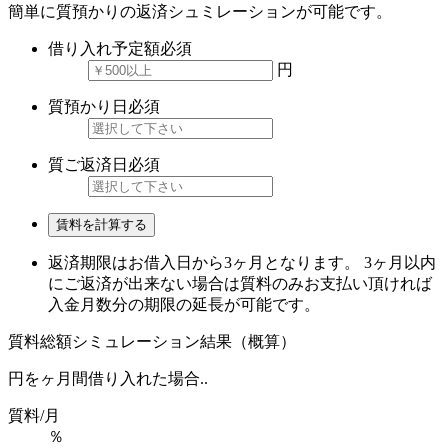
簡単に質預かりの返済シュミレーションが可能です。
借り入れ予定額
必須
円
質預かり日
必須
質ご返済日
必須
賃料を計算する
返済期限はお借入日から3ヶ月となります。 3ヶ月以内
にご返済が出来ない場合は質料のみお支払い頂ければ
入金月数分の期限の延長が可能です。
質料総額シミュレーション結果（概算）
円を
ヶ月間借り入れた場合..
質料/月
％