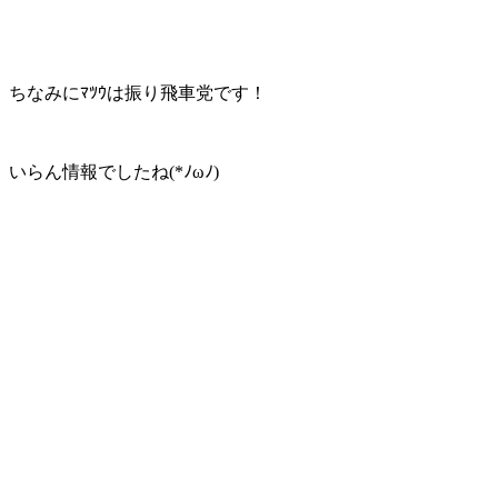
ちなみにﾏﾂｳは振り飛車党です！
いらん情報でしたね(*ﾉωﾉ)