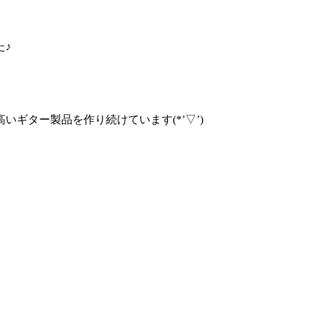
た♪
ｰの高いギター製品を作り続けています(*’▽’)