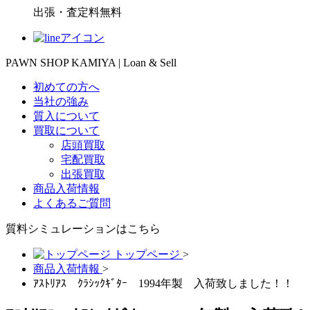
出張・査定料
無料
PAWN SHOP KAMIYA | Loan & Sell
初めての方へ
当社の強み
質入について
買取について
店頭買取
宅配買取
出張買取
商品入荷情報
よくあるご質問
質料シミュレーションは
こちら
トップページ
>
商品入荷情報
>
ｱｽﾄﾘｱｽ ｸﾗｼｯｸｷﾞﾀｰ 1994年製 入荷致しました！！