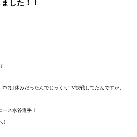
荷致しました！！
!
ﾏﾂｳは休みだったんでじっくりTV観戦してたんですが、
エース水谷選手！
＼)