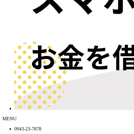
MENU
0943-
23
-
78
78