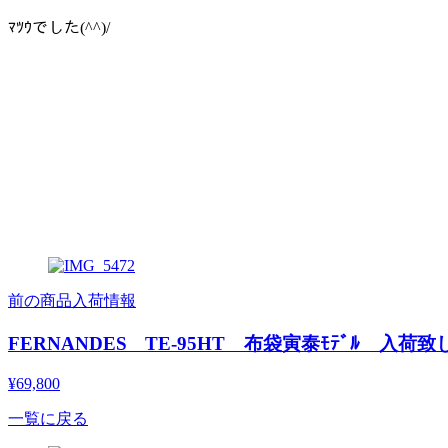
ﾏﾂｳでした(^^)/
前の商品入荷情報
FERNANDES TE-95HT 布袋寅泰ﾓﾃﾞﾙ 入荷
¥69,800
一覧に戻る