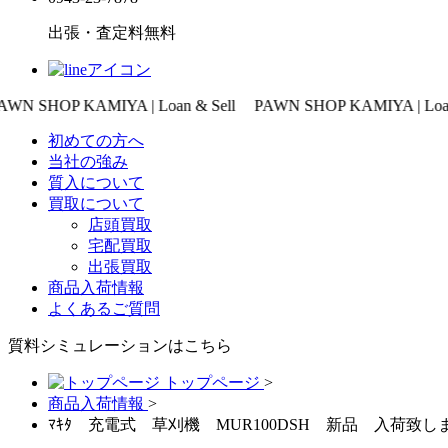
出張・査定料
無料
YA | Loan & Sell
PAWN SHOP KAMIYA | Loan & Sell
PAW
初めての方へ
当社の強み
質入について
買取について
店頭買取
宅配買取
出張買取
商品入荷情報
よくあるご質問
質料シミュレーションは
こちら
トップページ
>
商品入荷情報
>
ﾏｷﾀ 充電式 草刈機 MUR100DSH 新品 入荷致