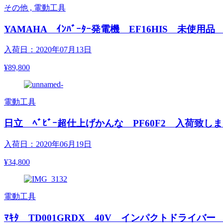
その他 , 電動工具
YAMAHA ｲﾝﾊﾞｰﾀｰ発電機 EF16HIS 未使
入荷日：2020年07月13日
¥89,800
電動工具
日立 ﾍﾞﾋﾞｰ超仕上げかんな PF60F2 入荷致し
入荷日：2020年06月19日
¥34,800
電動工具
ﾏｷﾀ TD001GRDX 40V インパクトドライバ