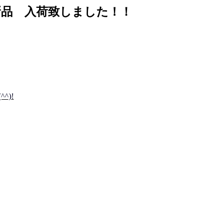
 新品 入荷致しました！！
^)!