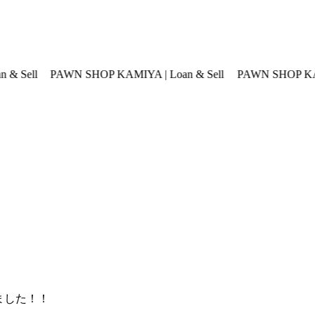
N SHOP KAMIYA | Loan & Sell
PAWN SHOP KAMIYA | Loan & 
しました！！