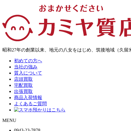
昭和27年の創業以来、地元の八女をはじめ、筑後地域（久
初めての方へ
当社の強み
質入について
店頭買取
宅配買取
出張買取
商品入荷情報
よくあるご質問
MENU
0943-
23
-
78
78