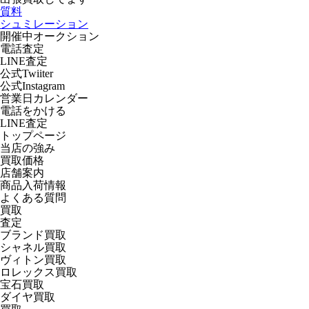
質料
シュミレーション
開催中オークション
電話査定
LINE査定
公式Twiiter
公式Instagram
営業日カレンダー
電話をかける
LINE査定
トップページ
当店の強み
買取価格
店舗案内
商品入荷情報
よくある質問
買取
査定
ブランド買取
シャネル買取
ヴィトン買取
ロレックス買取
宝石買取
ダイヤ買取