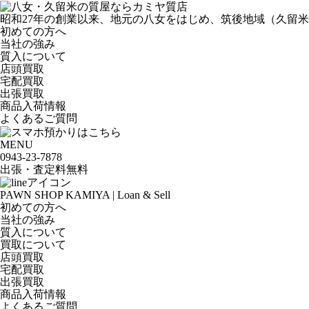
昭和27年の創業以来、地元の八女をはじめ、筑後地域（久留
初めての方へ
当社の強み
質入について
店頭買取
宅配買取
出張買取
商品入荷情報
よくあるご質問
MENU
0943-
23
-
78
78
出張・査定料
無料
PAWN SHOP KAMIYA | Loan & Sell
初めての方へ
当社の強み
質入について
買取について
店頭買取
宅配買取
出張買取
商品入荷情報
よくあるご質問