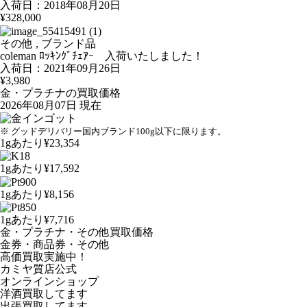
入荷日：2018年08月20日
¥328,000
その他 , ブランド品
coleman ﾛｯｷﾝｸﾞﾁｪｱｰ 入荷いたしました！
入荷日：2021年09月26日
¥3,980
金・プラチナの買取価格
2026年08月07日 現在
※ グッドデリバリー国内ブランド100g以下に限ります。
1gあたり
¥23,354
1gあたり
¥17,592
1gあたり
¥8,156
1gあたり
¥7,716
金・プラチナ・その他買取価格
金券・商品券・その他
高価買取実施中！
カミヤ質店公式
オンラインショップ
洋酒
買取してます
出張買取
してます