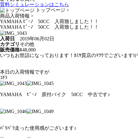
質料シミュレーションは
こちら
トップページ
>
商品入荷情報
>
YAMAHA ﾋﾞｰﾉ 50CC 入荷致しました！！
YAMAHA ﾋﾞｰﾉ 50CC 入荷致しました！！
入荷日
2019年06月02日
カテゴリ
その他
販売価格
¥48,000
いつもお世話になっております！ｶﾐﾔ質店のﾏﾂｳでございます!(^^
本日の入荷情報ですが
ｺﾁﾗ
YAMAHA ﾋﾞｰﾉ 原付バイク 50CC 中古です♪
ﾊﾞﾘﾊﾞﾘ走った使用感がございます♪