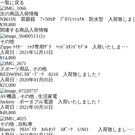
一覧に戻る
次の商品入荷情報
NIKON 双眼鏡 7×50SP ﾌﾟﾛﾌｪｯｼｮﾅﾙ 防水型 入荷致し
¥39,800
関連する商品入荷情報
その他
Zippo ﾗｲﾀｰ ｼｬｱ専用ｻﾞｸ ﾍｯﾄﾞｽﾀﾝﾄﾞﾓﾃﾞﾙ 入荷いたしま･･･
入荷日：2021年12月11日
¥14,800
スポーツ用品 , その他
REDWING ﾛｶﾞｰﾌﾞｰﾂ 8210 入荷致しました！
入荷日：2020年01月05日
¥21,000
AV機器 , その他 , 生活家電
Jackery ポータブル電源 入荷いたしました！
入荷日：2021年10月31日
¥49,800
その他 , 自転車
Bianchi ｸﾛｽﾊﾞｲｸ ｶﾒﾚｵﾝﾃ ｽﾎﾟｰﾂ UNO 入荷致しまし･･･
入荷日：2021年01月12日