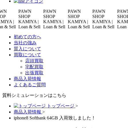
PAWN
PAWN
PAWN
PAWN
PAWN
SHOP
SHOP
SHOP
SHOP
SHOP
 |
KAMIYA |
KAMIYA |
KAMIYA |
KAMIYA |
KAMIYA |
Sell
Loan & Sell
Loan & Sell
Loan & Sell
Loan & Sell
Loan & Sel
初めての方へ
当社の強み
質入について
買取について
店頭買取
宅配買取
出張買取
商品入荷情報
よくあるご質問
質料シミュレーションは
こちら
トップページ
>
商品入荷情報
>
iphone8 Softbank 64GB 入荷致しました！