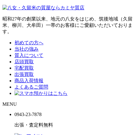
昭和27年の創業以来、地元の八女をはじめ、筑後地域（久留
米、柳川、大牟田）一帯のお客様にご愛顧いただいておりま
す。
初めての方へ
当社の強み
質入について
店頭買取
宅配買取
出張買取
商品入荷情報
よくあるご質問
MENU
0943-
23
-
78
78
出張・査定料
無料