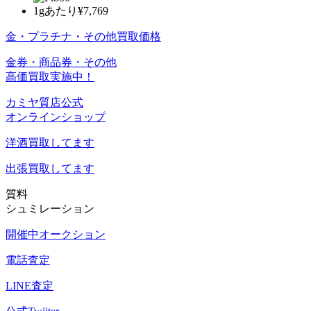
1gあたり
¥7,769
金・プラチナ・その他買取価格
金券・商品券・その他
高価買取実施中！
カミヤ質店公式
オンラインショップ
洋酒
買取してます
出張買取
してます
質料
シュミレーション
開催中オークション
電話査定
LINE査定