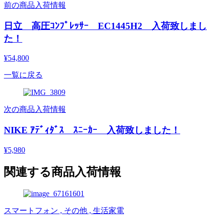
前の商品入荷情報
日立 高圧ｺﾝﾌﾟﾚｯｻｰ EC1445H2 入荷致しまし
た！
¥54,800
一覧に戻る
次の商品入荷情報
NIKE ｱﾃﾞｨﾀﾞｽ ｽﾆｰｶｰ 入荷致しました！
¥5,980
関連する商品入荷情報
スマートフォン , その他 , 生活家電