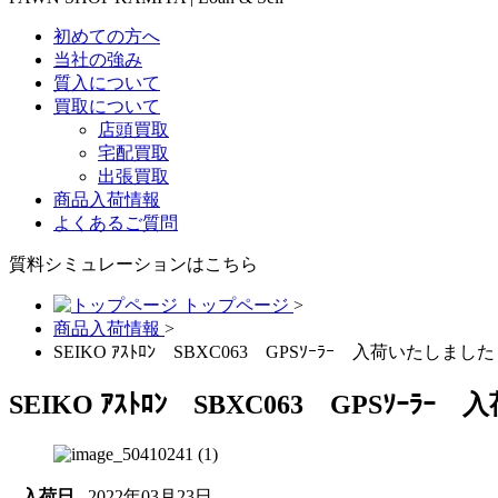
初めての方へ
当社の強み
質入について
買取について
店頭買取
宅配買取
出張買取
商品入荷情報
よくあるご質問
質料シミュレーションは
こちら
トップページ
>
商品入荷情報
>
SEIKO ｱｽﾄﾛﾝ SBXC063 GPSｿｰﾗｰ 入荷いたしまし
SEIKO ｱｽﾄﾛﾝ SBXC063 GPSｿｰ
入荷日
2022年03月23日