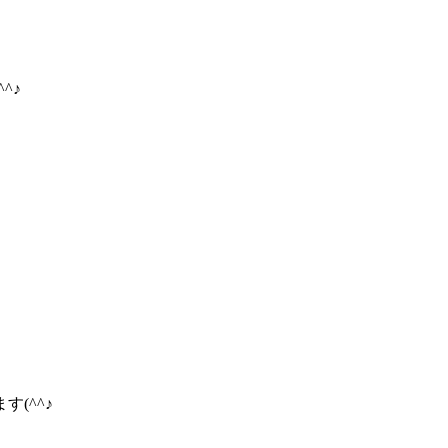
^♪
(^^♪