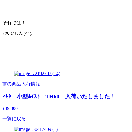
それでは！
ﾏﾂｳでした(^^)/
前の商品入荷情報
ﾏｷﾀ 小型ﾎｲｽﾄ TH60 入荷いたしました！
¥39,800
一覧に戻る