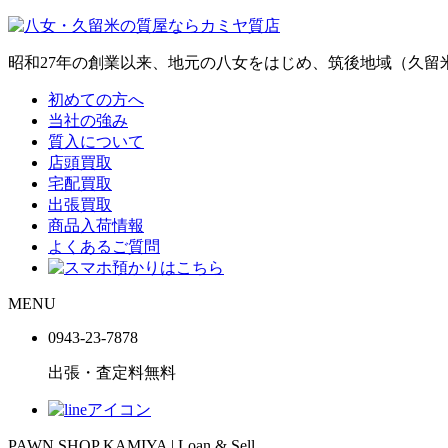
昭和27年の創業以来、地元の八女をはじめ、筑後地域（久
初めての方へ
当社の強み
質入について
店頭買取
宅配買取
出張買取
商品入荷情報
よくあるご質問
MENU
0943-
23
-
78
78
出張・査定料
無料
PAWN SHOP KAMIYA | Loan & Sell