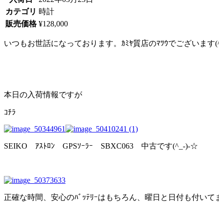
カテゴリ
時計
販売価格
¥128,000
いつもお世話になっております。ｶﾐﾔ質店のﾏﾂｳでございます(^
本日の入荷情報ですが
ｺﾁﾗ
SEIKO ｱｽﾄﾛﾝ GPSｿｰﾗｰ SBXC063 中古です(^_-)-☆
正確な時間、安心のﾊﾞｯﾃﾘｰはもちろん、曜日と日付も付いてます