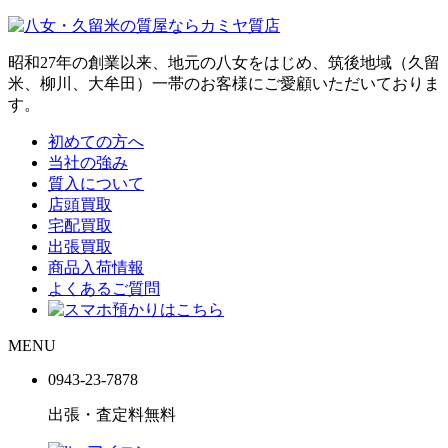
昭和27年の創業以来、地元の八女をはじめ、筑後地域（久留
米、柳川、大牟田）一帯のお客様にご愛顧いただいておりま
す。
初めての方へ
当社の強み
質入について
店頭買取
宅配買取
出張買取
商品入荷情報
よくあるご質問
MENU
0943-
23
-
78
78
出張・査定料
無料