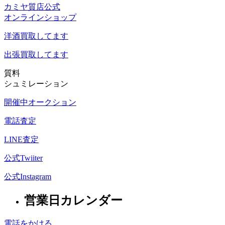
カミヤ質店公式
オンラインショップ
洋酒
買取してます
出張買取
してます
質料
シュミレーション
開催中オークション
電話査定
LINE査定
公式Twiiter
公式Instagram
営業日カレンダー
電話をかける