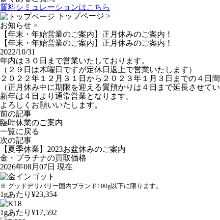
質料シミュレーションは
こちら
トップページ
>
お知らせ
>
【年末・年始営業のご案内】正月休みのご案内！
【年末・年始営業のご案内】正月休みのご案内！
2022/10/31
年内は３０日まで営業いたしております。
（２９日は木曜日ですが定休日返上で営業いたします）
２０２２年１２月３１日から２０２３年１月３日までの４日間
（正月休み中に期限を迎える質預かりは４日まで延長させてい
新年は４日より通常営業となります。
よろしくお願いいたします。
前の記事
臨時休業のご案内
一覧に戻る
次の記事
【夏季休業】2023お盆休みのご案内
金・プラチナの買取価格
2026年08月07日 現在
※ グッドデリバリー国内ブランド100g以下に限ります。
1gあたり
¥23,354
1gあたり
¥17,592