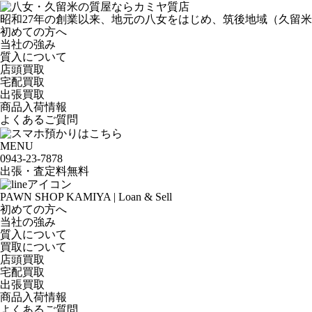
昭和27年の創業以来、地元の八女をはじめ、筑後地域（久留
初めての方へ
当社の強み
質入について
店頭買取
宅配買取
出張買取
商品入荷情報
よくあるご質問
MENU
0943-
23
-
78
78
出張・査定料
無料
PAWN SHOP KAMIYA | Loan & Sell
初めての方へ
当社の強み
質入について
買取について
店頭買取
宅配買取
出張買取
商品入荷情報
よくあるご質問