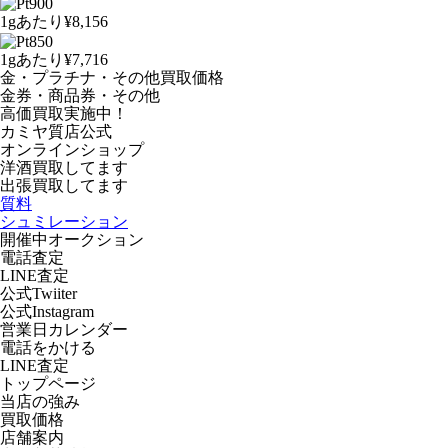
1gあたり
¥8,156
1gあたり
¥7,716
金・プラチナ・その他買取価格
金券・商品券・その他
高価買取実施中！
カミヤ質店公式
オンラインショップ
洋酒
買取してます
出張買取
してます
質料
シュミレーション
開催中オークション
電話査定
LINE査定
公式Twiiter
公式Instagram
営業日カレンダー
電話をかける
LINE査定
トップページ
当店の強み
買取価格
店舗案内