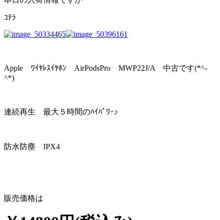
ｺﾁﾗ
Apple ﾜｲﾔﾚｽｲﾔﾎﾝ AirPodsPro MWP22J/A 中古です(*^-
^*)
連続再生 最大５時間のﾊｲﾊﾟﾜｰ♪
防水防塵 IPX4
販売価格は