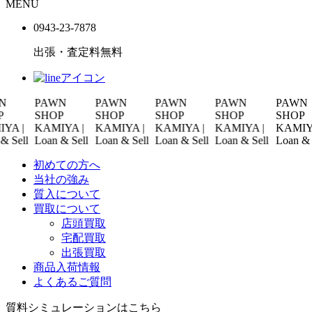
MENU
0943-
23
-
78
78
出張・査定料
無料
PAWN
PAWN
PAWN
PAWN
PAWN
SHOP
SHOP
SHOP
SHOP
SHOP
|
KAMIYA |
KAMIYA |
KAMIYA |
KAMIYA |
KAMIYA |
ll
Loan & Sell
Loan & Sell
Loan & Sell
Loan & Sell
Loan & Sell
初めての方へ
当社の強み
質入について
買取について
店頭買取
宅配買取
出張買取
商品入荷情報
よくあるご質問
質料シミュレーションは
こちら