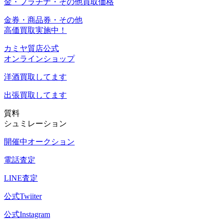
金・プラチナ・その他買取価格
金券・商品券・その他
高価買取実施中！
カミヤ質店公式
オンラインショップ
洋酒
買取してます
出張買取
してます
質料
シュミレーション
開催中オークション
電話査定
LINE査定
公式Twiiter
公式Instagram