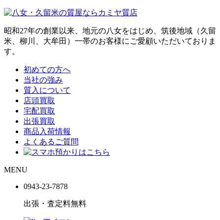
昭和27年の創業以来、地元の八女をはじめ、筑後地域（久留
米、柳川、大牟田）一帯のお客様にご愛顧いただいておりま
す。
初めての方へ
当社の強み
質入について
店頭買取
宅配買取
出張買取
商品入荷情報
よくあるご質問
MENU
0943-
23
-
78
78
出張・査定料
無料