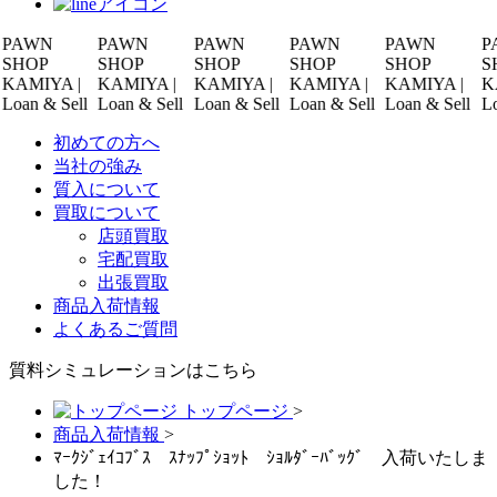
N
PAWN
PAWN
PAWN
PAWN
PAWN
P
SHOP
SHOP
SHOP
SHOP
SHOP
YA |
KAMIYA |
KAMIYA |
KAMIYA |
KAMIYA |
KAMIY
& Sell
Loan & Sell
Loan & Sell
Loan & Sell
Loan & Sell
Loan & 
初めての方へ
当社の強み
質入について
買取について
店頭買取
宅配買取
出張買取
商品入荷情報
よくあるご質問
質料シミュレーションは
こちら
トップページ
>
商品入荷情報
>
ﾏｰｸｼﾞｪｲｺﾌﾞｽ ｽﾅｯﾌﾟｼｮｯﾄ ｼｮﾙﾀﾞｰﾊﾞｯｸﾞ 入荷いたしま
した！