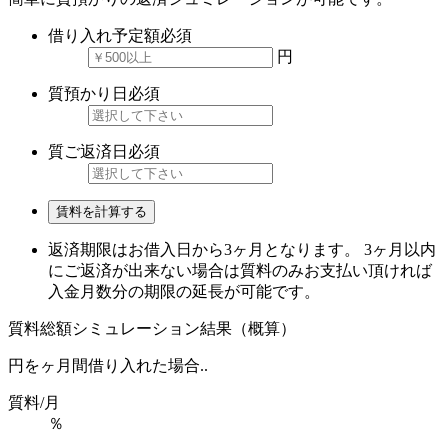
借り入れ予定額
必須
円
質預かり日
必須
質ご返済日
必須
賃料を計算する
返済期限はお借入日から3ヶ月となります。 3ヶ月以内
にご返済が出来ない場合は質料のみお支払い頂ければ
入金月数分の期限の延長が可能です。
質料総額シミュレーション結果（概算）
円を
ヶ月間借り入れた場合..
質料/月
％