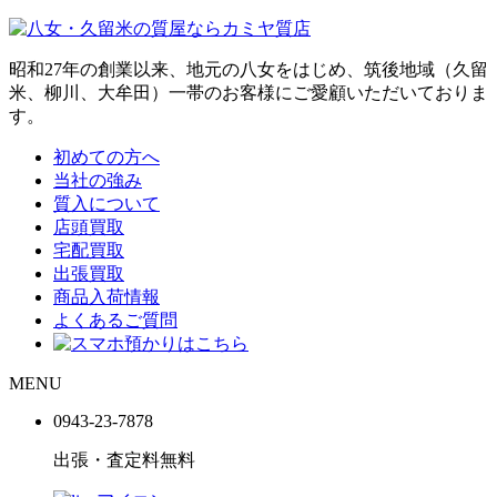
昭和27年の創業以来、地元の八女をはじめ、筑後地域（久留
米、柳川、大牟田）一帯のお客様にご愛顧いただいておりま
す。
初めての方へ
当社の強み
質入について
店頭買取
宅配買取
出張買取
商品入荷情報
よくあるご質問
MENU
0943-
23
-
78
78
出張・査定料
無料