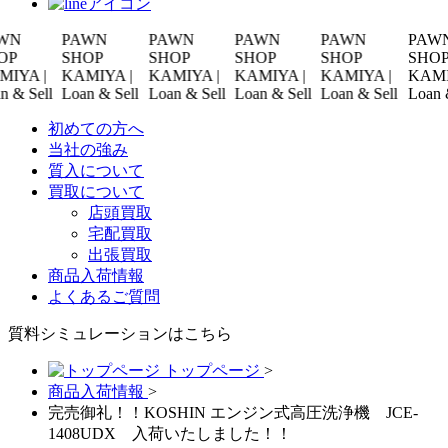
PAWN
PAWN
PAWN
PAWN
PAWN
SHOP
SHOP
SHOP
SHOP
SHOP
 |
KAMIYA |
KAMIYA |
KAMIYA |
KAMIYA |
KAMIYA |
ell
Loan & Sell
Loan & Sell
Loan & Sell
Loan & Sell
Loan & Sel
初めての方へ
当社の強み
質入について
買取について
店頭買取
宅配買取
出張買取
商品入荷情報
よくあるご質問
質料シミュレーションは
こちら
トップページ
>
商品入荷情報
>
完売御礼！！KOSHIN エンジン式高圧洗浄機 JCE-
1408UDX 入荷いたしました！！