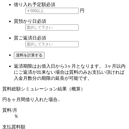
借り入れ予定額
必須
円
質預かり日
必須
質ご返済日
必須
賃料を計算する
返済期限はお借入日から3ヶ月となります。 3ヶ月以内
にご返済が出来ない場合は質料のみお支払い頂ければ
入金月数分の期限の延長が可能です。
質料総額シミュレーション結果（概算）
円を
ヶ月間借り入れた場合..
質料/月
％
支払質料額