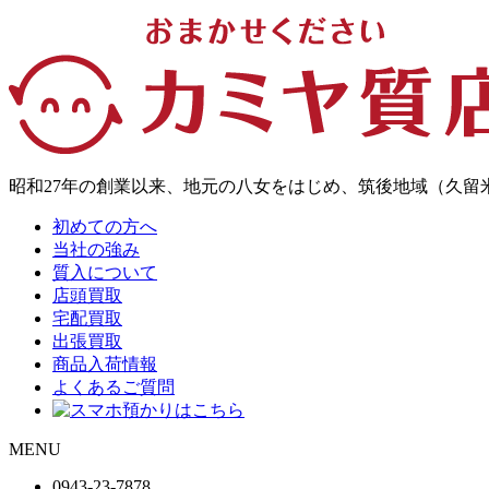
昭和27年の創業以来、地元の八女をはじめ、筑後地域（久
初めての方へ
当社の強み
質入について
店頭買取
宅配買取
出張買取
商品入荷情報
よくあるご質問
MENU
0943-
23
-
78
78