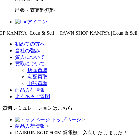
出張・査定料
無料
oan & Sell
PAWN SHOP KAMIYA | Loan & Sell
PAWN SHOP 
初めての方へ
当社の強み
質入について
買取について
店頭買取
宅配買取
出張買取
商品入荷情報
よくあるご質問
質料シミュレーションは
こちら
トップページ
>
商品入荷情報
>
DAISHIN SGB2500M 発電機 入荷いたしました！