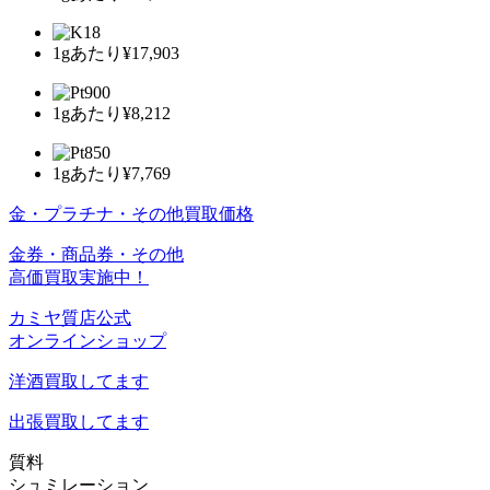
1gあたり
¥17,903
1gあたり
¥8,212
1gあたり
¥7,769
金・プラチナ・その他買取価格
金券・商品券・その他
高価買取実施中！
カミヤ質店公式
オンラインショップ
洋酒
買取してます
出張買取
してます
質料
シュミレーション