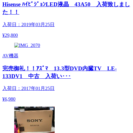
Hisense ﾊｲﾋﾞｼﾞｮﾝLED液晶 43A50 入荷致しまし
た！！
入荷日：2019年03月25日
¥29,800
AV機器
完売御礼！！ｱｽﾞﾏ 13.3型DVD内臓TV LE-
133DV1 中古 入荷い･･･
入荷日：2017年01月25日
¥6,980