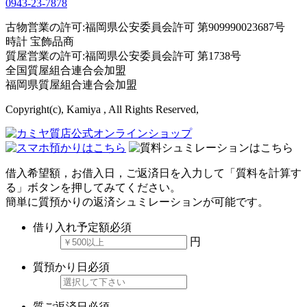
0943-
23
-
78
78
古物営業の許可:福岡県公安委員会許可 第909990023687号
時計 宝飾品商
質屋営業の許可:福岡県公安委員会許可 第1738号
全国質屋組合連合会加盟
福岡県質屋組合連合会加盟
Copyright(c), Kamiya , All Rights Reserved,
借入希望額，お借入日，ご返済日を入力して「質料を計算す
る」ボタンを押してみてください。
簡単に質預かりの返済シュミレーションが可能です。
借り入れ予定額
必須
円
質預かり日
必須
質ご返済日
必須