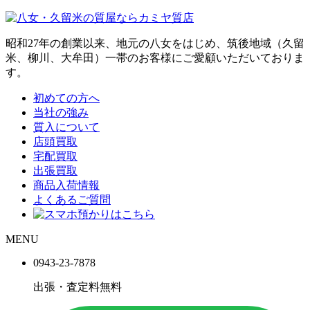
昭和27年の創業以来、地元の八女をはじめ、筑後地域（久留
米、柳川、大牟田）一帯のお客様にご愛顧いただいておりま
す。
初めての方へ
当社の強み
質入について
店頭買取
宅配買取
出張買取
商品入荷情報
よくあるご質問
MENU
0943-
23
-
78
78
出張・査定料
無料