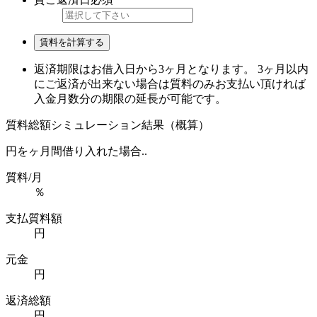
賃料を計算する
返済期限はお借入日から3ヶ月となります。 3ヶ月以内
にご返済が出来ない場合は質料のみお支払い頂ければ
入金月数分の期限の延長が可能です。
質料総額シミュレーション結果（概算）
円を
ヶ月間借り入れた場合..
質料/月
％
支払質料額
円
元金
円
返済総額
円