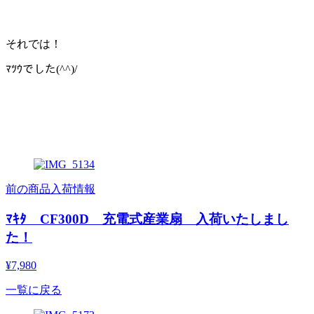
それでは！
ﾏﾂｳでした(^^)/
前の商品入荷情報
ﾏｷﾀ CF300D 充電式産業扇 入荷いたしまし
た！
¥7,980
一覧に戻る