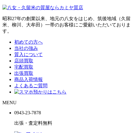
昭和27年の創業以来、地元の八女をはじめ、筑後地域（久留
米、柳川、大牟田）一帯のお客様にご愛顧いただいておりま
す。
初めての方へ
当社の強み
質入について
店頭買取
宅配買取
出張買取
商品入荷情報
よくあるご質問
MENU
0943-
23
-
78
78
出張・査定料
無料