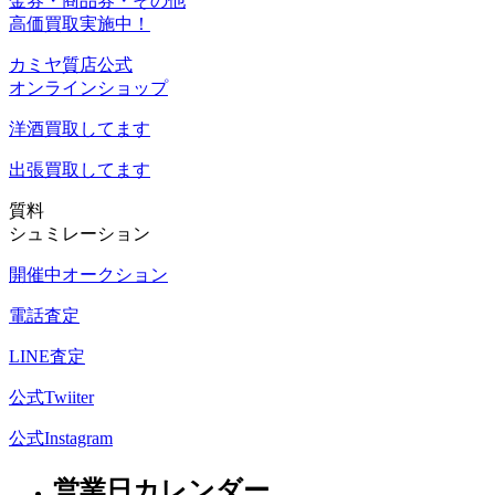
金券・商品券・その他
高価買取実施中！
カミヤ質店公式
オンラインショップ
洋酒
買取してます
出張買取
してます
質料
シュミレーション
開催中オークション
電話査定
LINE査定
公式Twiiter
公式Instagram
営業日カレンダー