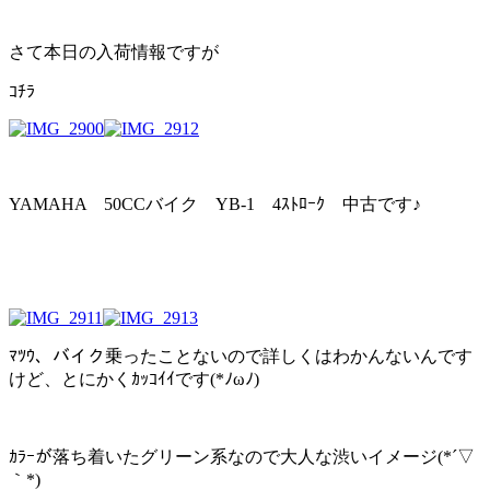
さて本日の入荷情報ですが
ｺﾁﾗ
YAMAHA 50CCバイク YB-1 4ｽﾄﾛｰｸ 中古です♪
ﾏﾂｳ、バイク乗ったことないので詳しくはわかんないんです
けど、とにかくｶｯｺｲｲです(*ﾉωﾉ)
ｶﾗｰが落ち着いたグリーン系なので大人な渋いイメージ(*´▽
｀*)