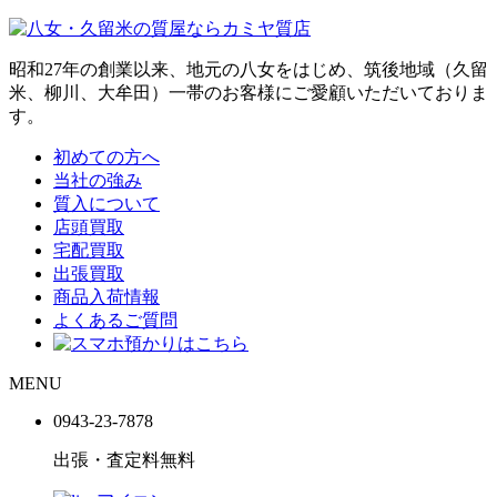
昭和27年の創業以来、地元の八女をはじめ、筑後地域（久留
米、柳川、大牟田）一帯のお客様にご愛顧いただいておりま
す。
初めての方へ
当社の強み
質入について
店頭買取
宅配買取
出張買取
商品入荷情報
よくあるご質問
MENU
0943-
23
-
78
78
出張・査定料
無料