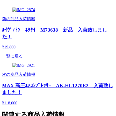
前の商品入荷情報
ﾙｲｳﾞｨﾄﾝ ﾈｸﾀｲ M73638 新品 入荷致しまし
た！
¥19,800
一覧に戻る
次の商品入荷情報
MAX 高圧ｴｱｺﾝﾌﾟﾚｯｻｰ AK-HL1270E2 入荷致し
ました！
¥118,000
関連する商品入荷情報