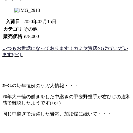
入荷日
2020年02月15日
カテゴリ
その他
販売価格
¥78,000
いつもお世話になっております！カミヤ質店のﾏﾂｳでござい
ます!(^^)!
ﾎｰｸｽの毎年恒例のケガ人情報・・・
昨年大車輪の働きをした中継ぎの甲斐野投手が右ひじの違和
感で離脱したようです(+o+)
同じ中継ぎで活躍した岩嵜、加冶屋に続いて・・・