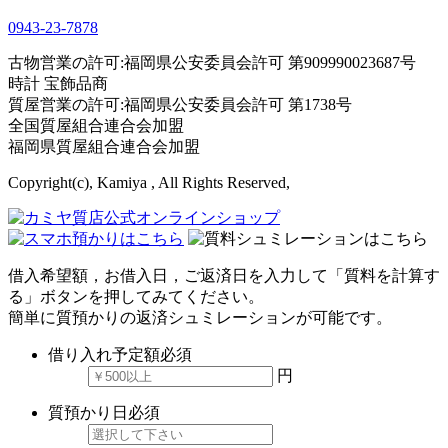
0943-
23
-
78
78
古物営業の許可:福岡県公安委員会許可 第909990023687号
時計 宝飾品商
質屋営業の許可:福岡県公安委員会許可 第1738号
全国質屋組合連合会加盟
福岡県質屋組合連合会加盟
Copyright(c), Kamiya , All Rights Reserved,
借入希望額，お借入日，ご返済日を入力して「質料を計算す
る」ボタンを押してみてください。
簡単に質預かりの返済シュミレーションが可能です。
借り入れ予定額
必須
円
質預かり日
必須