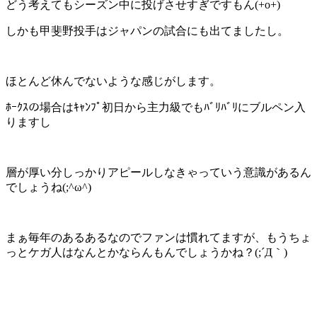
どう考えてもシーズン中に投げさせすぎですもん(+o+)
しかも甲斐野投手はジャパンの試合にも出てましたし。
ほとんど休んでないような感じがします。
ﾎｰｸｽの場合はｷｬﾝﾌﾟ初日から主力級でもﾊﾞﾘﾊﾞﾘにブルペン入
りますし
層が厚い分しっかりアピールしなきゃっていう意識があるん
でしょうね(;^ω^)
まぁ毎年のあるあるなのでファンは慣れてますが、もうちょ
っとケガ人はなんとかならんもんでしょうかね？(;´Д｀)