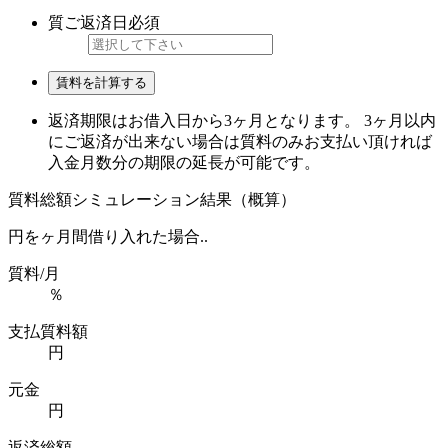
質ご返済日
必須
賃料を計算する
返済期限はお借入日から3ヶ月となります。 3ヶ月以内
にご返済が出来ない場合は質料のみお支払い頂ければ
入金月数分の期限の延長が可能です。
質料総額シミュレーション結果（概算）
円を
ヶ月間借り入れた場合..
質料/月
％
支払質料額
円
元金
円
返済総額