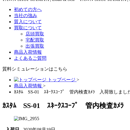
初めての方へ
当社の強み
質入について
買取について
店頭買取
宅配買取
出張買取
商品入荷情報
よくあるご質問
質料シミュレーションは
こちら
トップページ
>
商品入荷情報
>
ｶｽﾀﾑ SS-01 ｽﾈｰｸｽｺｰﾌﾟ 管内検査ｶﾒﾗ 入荷致しま
ｶｽﾀﾑ SS-01 ｽﾈｰｸｽｺｰﾌﾟ 管内検査
入荷日
2020年08月19日