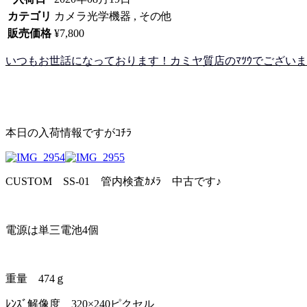
カテゴリ
カメラ光学機器 , その他
販売価格
¥7,800
いつもお世話になっております！カミヤ質店のﾏﾂｳでございます!(
本日の入荷情報ですがｺﾁﾗ
CUSTOM SS-01 管内検査ｶﾒﾗ 中古です♪
電源は単三電池4個
重量 474ｇ
ﾚﾝｽﾞ解像度 320×240ピクセル