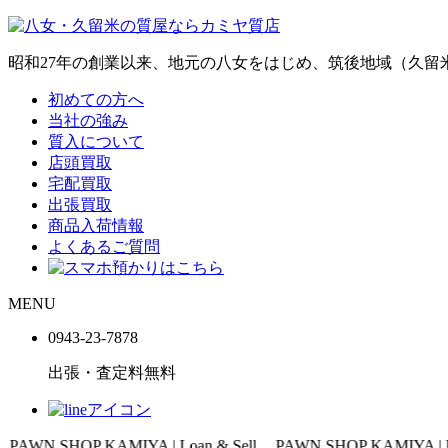
昭和27年の創業以来、地元の八女をはじめ、筑後地域（久
初めての方へ
当社の強み
質入について
店頭買取
宅配買取
出張買取
商品入荷情報
よくあるご質問
MENU
0943-
23
-
78
78
出張・査定料
無料
P KAMIYA | Loan & Sell
PAWN SHOP KAMIYA | Loan & Sell