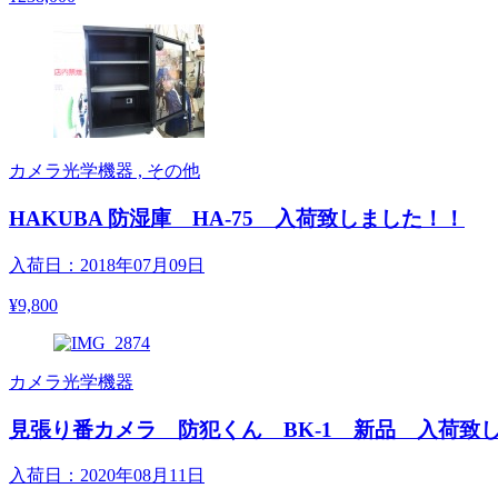
カメラ光学機器 , その他
HAKUBA 防湿庫 HA-75 入荷致しました！！
入荷日：2018年07月09日
¥9,800
カメラ光学機器
見張り番カメラ 防犯くん BK-1 新品 入荷致
入荷日：2020年08月11日