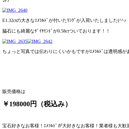
ｺﾁﾗ
E1.32ctの大きなｴﾒﾗﾙﾄﾞが付いたﾘﾝｸﾞが入荷いたしました(^^♪
脇石にも綺麗なﾀﾞｲﾔﾓﾝﾄﾞが0.58ctついております！！
ちょっと写真では伝わりにくいかもですがｴﾒﾗﾙﾄﾞは透明感が
販売価格は
￥198000円（税込み）
宝石好きなお客様！ｴﾒﾗﾙﾄﾞが大好きなお客様！業者様も大歓迎です