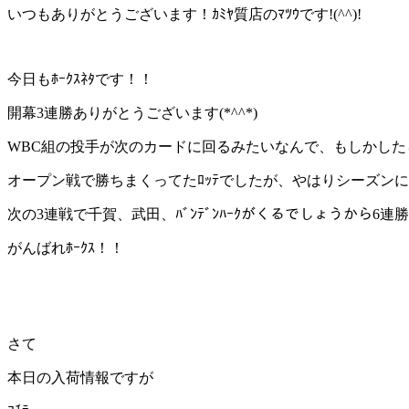
いつもありがとうございます！ｶﾐﾔ質店のﾏﾂｳです!(^^)!
今日もﾎｰｸｽﾈﾀです！！
開幕3連勝ありがとうございます(*^^*)
WBC組の投手が次のカードに回るみたいなんで、もしかした
オープン戦で勝ちまくってたﾛｯﾃでしたが、やはりシーズンには
次の3連戦で千賀、武田、ﾊﾞﾝﾃﾞﾝﾊｰｸがくるでしょうから6
がんばれﾎｰｸｽ！！
さて
本日の入荷情報ですが