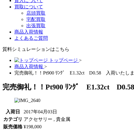
質入について
買取について
店頭買取
宅配買取
出張買取
商品入荷情報
よくあるご質問
質料シミュレーションは
こちら
トップページ
>
商品入荷情報
>
完売御礼！！Pt900 ﾘﾝｸﾞ E1.32ct D0.58 入荷い
完売御礼！！Pt900 ﾘﾝｸﾞ E1.32ct 
入荷日
2017年04月03日
カテゴリ
アクセサリー , 貴金属
販売価格
¥198,000