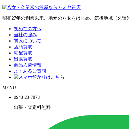
昭和27年の創業以来、地元の八女をはじめ、筑後地域（久
初めての方へ
当社の強み
質入について
店頭買取
宅配買取
出張買取
商品入荷情報
よくあるご質問
MENU
0943-
23
-
78
78
出張・査定料
無料