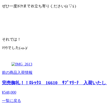
ぜひ一度ｶﾐﾔまでお立ち寄りください(≧▽≦)
それでは！
ﾏﾂｳでした(-ω-)/
前の商品入荷情報
完売御礼！！ﾛﾚｯｸｽ 16610 ｻﾌﾞﾏﾘｰﾅ 入荷い
¥548,000
一覧に戻る