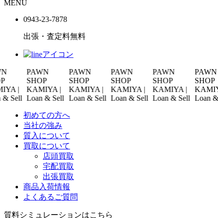
MENU
0943-
23
-
78
78
出張・査定料
無料
PAWN
PAWN
PAWN
PAWN
PAWN
SHOP
SHOP
SHOP
SHOP
SHOP
 |
KAMIYA |
KAMIYA |
KAMIYA |
KAMIYA |
KAMIYA |
ell
Loan & Sell
Loan & Sell
Loan & Sell
Loan & Sell
Loan & Sell
初めての方へ
当社の強み
質入について
買取について
店頭買取
宅配買取
出張買取
商品入荷情報
よくあるご質問
質料シミュレーションは
こちら