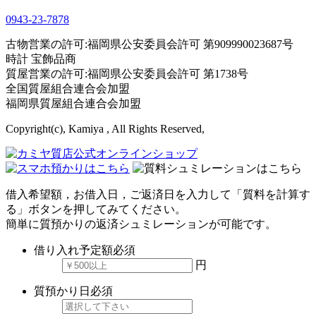
0943-
23
-
78
78
古物営業の許可:福岡県公安委員会許可 第909990023687号
時計 宝飾品商
質屋営業の許可:福岡県公安委員会許可 第1738号
全国質屋組合連合会加盟
福岡県質屋組合連合会加盟
Copyright(c), Kamiya , All Rights Reserved,
借入希望額，お借入日，ご返済日を入力して「質料を計算す
る」ボタンを押してみてください。
簡単に質預かりの返済シュミレーションが可能です。
借り入れ予定額
必須
円
質預かり日
必須