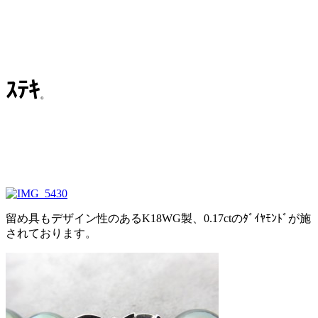
ｽﾃｷ
。
留め具もデザイン性のあるK18WG製、0.17ctのﾀﾞｲﾔﾓﾝﾄﾞが施
されております。