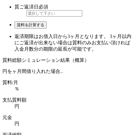
質ご返済日
必須
賃料を計算する
返済期限はお借入日から3ヶ月となります。 3ヶ月以内
にご返済が出来ない場合は質料のみお支払い頂ければ
入金月数分の期限の延長が可能です。
質料総額シミュレーション結果（概算）
円を
ヶ月間借り入れた場合..
質料/月
％
支払質料額
円
元金
円
返済総額