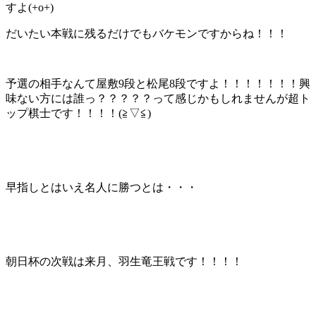
すよ(+o+)
だいたい本戦に残るだけでもバケモンですからね！！！
予選の相手なんて屋敷9段と松尾8段ですよ！！！！！！！興
味ない方には誰っ？？？？？って感じかもしれませんが超ト
ップ棋士です！！！！(≧▽≦)
早指しとはいえ名人に勝つとは・・・
朝日杯の次戦は来月、羽生竜王戦です！！！！