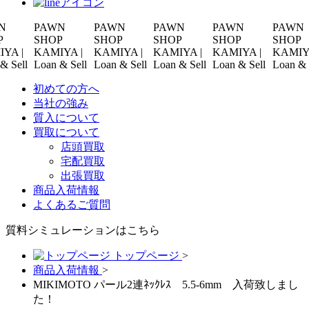
PAWN
PAWN
PAWN
PAWN
PAWN
SHOP
SHOP
SHOP
SHOP
SHOP
|
KAMIYA |
KAMIYA |
KAMIYA |
KAMIYA |
KAMIYA |
ll
Loan & Sell
Loan & Sell
Loan & Sell
Loan & Sell
Loan & Sell
初めての方へ
当社の強み
質入について
買取について
店頭買取
宅配買取
出張買取
商品入荷情報
よくあるご質問
質料シミュレーションは
こちら
トップページ
>
商品入荷情報
>
MIKIMOTO パール2連ﾈｯｸﾚｽ 5.5-6mm 入荷致しまし
た！