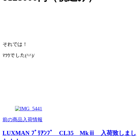
それでは！
ﾏﾂｳでした(^^)/
前の商品入荷情報
LUXMAN ﾌﾟﾘｱﾝﾌﾟ CL35 Mkⅲ 入荷致しまし