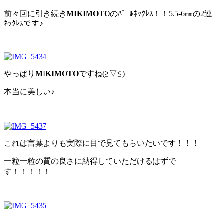
前々回に引き続き
MIKIMOTO
のﾊﾟｰﾙﾈｯｸﾚｽ！！5.5-6㎜の2連
ﾈｯｸﾚｽです♪
やっぱり
MIKIMOTO
ですね(≧▽≦)
本当に美しい♪
これは言葉よりも実際に目で見てもらいたいです！！！
一粒一粒の質の良さに納得していただけるはずで
す！！！！！