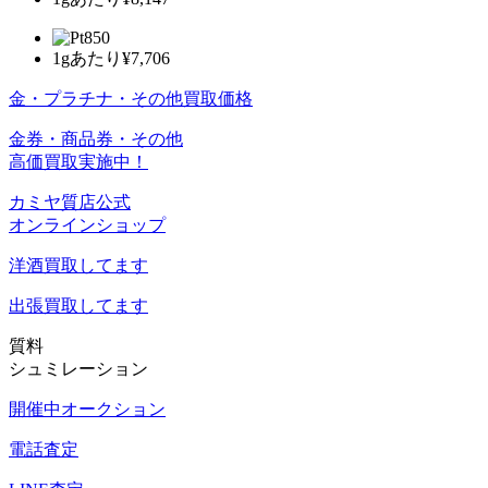
1gあたり
¥7,706
金・プラチナ・その他買取価格
金券・商品券・その他
高価買取実施中！
カミヤ質店公式
オンラインショップ
洋酒
買取してます
出張買取
してます
質料
シュミレーション
開催中オークション
電話査定