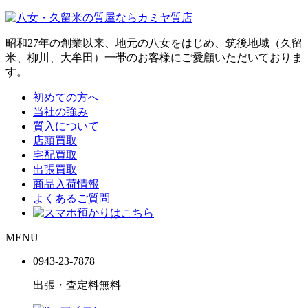
昭和27年の創業以来、地元の八女をはじめ、筑後地域（久留
米、柳川、大牟田）一帯のお客様にご愛顧いただいておりま
す。
初めての方へ
当社の強み
質入について
店頭買取
宅配買取
出張買取
商品入荷情報
よくあるご質問
MENU
0943-
23
-
78
78
出張・査定料
無料