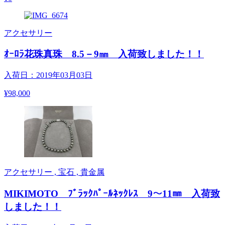
アクセサリー
ｵｰﾛﾗ花珠真珠 8.5－9㎜ 入荷致しました！！
入荷日：2019年03月03日
¥98,000
アクセサリー , 宝石 , 貴金属
MIKIMOTO ﾌﾞﾗｯｸﾊﾟｰﾙﾈｯｸﾚｽ 9～11㎜ 入荷致
しました！！