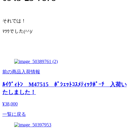
それでは！
ﾏﾂｳでした(^^)/
前の商品入荷情報
ﾙｲｳﾞｨﾄﾝ M47515 ﾎﾟｼｪｯﾄｺｽﾒﾃｨｯｸﾎﾟｰﾁ 入荷い
たしました！
¥38,000
一覧に戻る