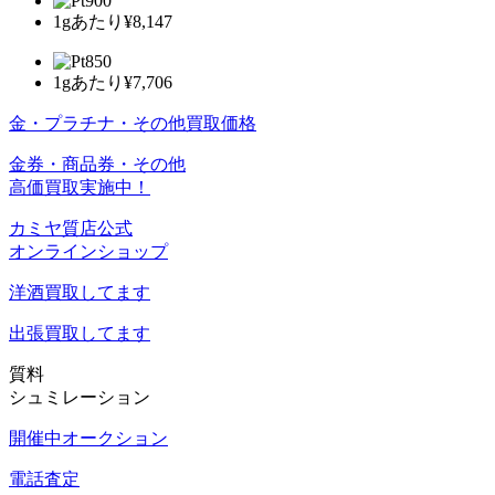
1gあたり
¥8,147
1gあたり
¥7,706
金・プラチナ・その他買取価格
金券・商品券・その他
高価買取実施中！
カミヤ質店公式
オンラインショップ
洋酒
買取してます
出張買取
してます
質料
シュミレーション
開催中オークション
電話査定