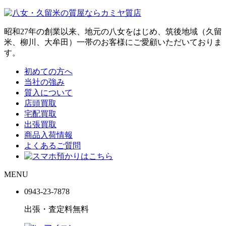
昭和27年の創業以来、地元の八女をはじめ、筑後地域（久留
米、柳川、大牟田）一帯のお客様にご愛顧いただいておりま
す。
初めての方へ
当社の強み
質入について
店頭買取
宅配買取
出張買取
商品入荷情報
よくあるご質問
MENU
0943-
23
-
78
78
出張・査定料
無料