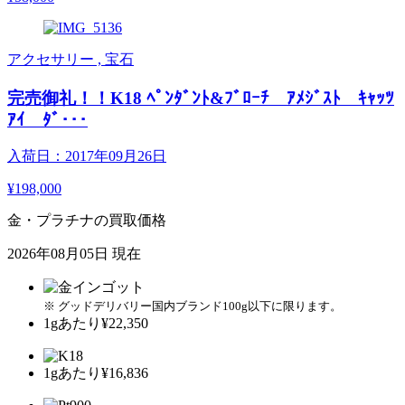
アクセサリー , 宝石
完売御礼！！K18 ﾍﾟﾝﾀﾞﾝﾄ&ﾌﾞﾛｰﾁ ｱﾒｼﾞｽﾄ ｷｬｯﾂ
ｱｲ ﾀﾞ･･･
入荷日：2017年09月26日
¥198,000
金・プラチナの買取価格
2026年08月05日 現在
※ グッドデリバリー国内ブランド100g以下に限ります。
1gあたり
¥22,350
1gあたり
¥16,836