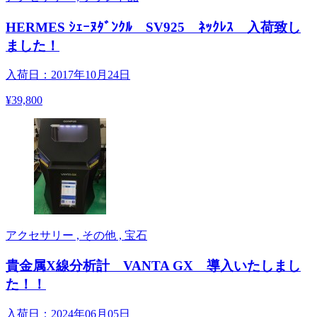
HERMES ｼｪｰﾇﾀﾞﾝｸﾙ SV925 ﾈｯｸﾚｽ 入荷致し
ました！
入荷日：2017年10月24日
¥39,800
アクセサリー , その他 , 宝石
貴金属X線分析計 VANTA GX 導入いたしまし
た！！
入荷日：2024年06月05日