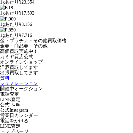
1gあたり
¥23,354
1gあたり
¥17,592
1gあたり
¥8,156
1gあたり
¥7,716
金・プラチナ・その他買取価格
金券・商品券・その他
高価買取実施中！
カミヤ質店公式
オンラインショップ
洋酒
買取してます
出張買取
してます
質料
シュミレーション
開催中オークション
電話査定
LINE査定
公式Twiiter
公式Instagram
営業日カレンダー
電話をかける
LINE査定
トップページ