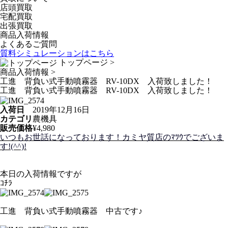
店頭買取
宅配買取
出張買取
商品入荷情報
よくあるご質問
質料シミュレーションは
こちら
トップページ
>
商品入荷情報
>
工進 背負い式手動噴霧器 RV-10DX 入荷致しました！
工進 背負い式手動噴霧器 RV-10DX 入荷致しました！
入荷日
2019年12月16日
カテゴリ
農機具
販売価格
¥4,980
いつもお世話になっております！カミヤ質店のﾏﾂｳでございま
す!(^^)!
本日の入荷情報ですが
ｺﾁﾗ
工進 背負い式手動噴霧器 中古です♪