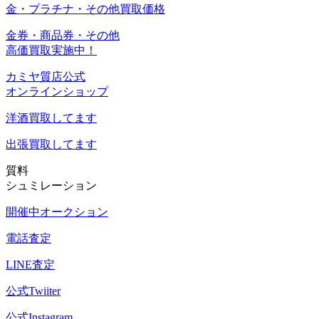
金・プラチナ・その他買取価格
金券・商品券・その他
高価買取実施中！
カミヤ質店公式
オンラインショップ
洋酒
買取してます
出張買取
してます
質料
シュミレーション
開催中オークション
電話査定
LINE査定
公式Twiiter
公式Instagram