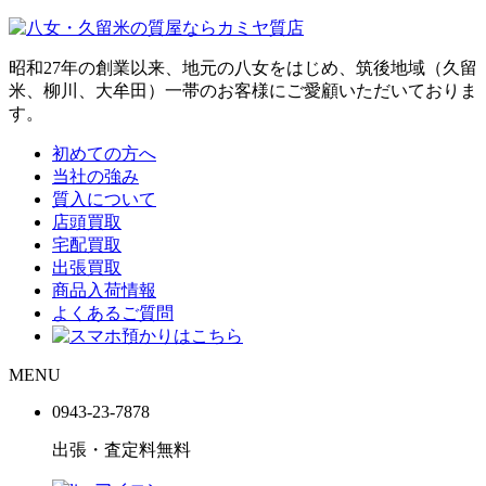
昭和27年の創業以来、地元の八女をはじめ、筑後地域（久留
米、柳川、大牟田）一帯のお客様にご愛顧いただいておりま
す。
初めての方へ
当社の強み
質入について
店頭買取
宅配買取
出張買取
商品入荷情報
よくあるご質問
MENU
0943-
23
-
78
78
出張・査定料
無料