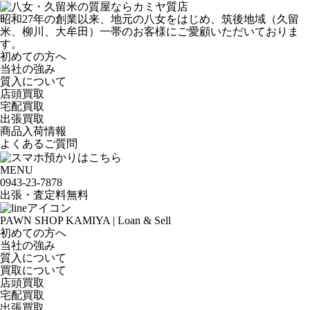
昭和27年の創業以来、地元の八女をはじめ、筑後地域（久留
米、柳川、大牟田）一帯のお客様にご愛顧いただいておりま
す。
初めての方へ
当社の強み
質入について
店頭買取
宅配買取
出張買取
商品入荷情報
よくあるご質問
MENU
0943-
23
-
78
78
出張・査定料
無料
PAWN SHOP KAMIYA | Loan & Sell
初めての方へ
当社の強み
質入について
買取について
店頭買取
宅配買取
出張買取