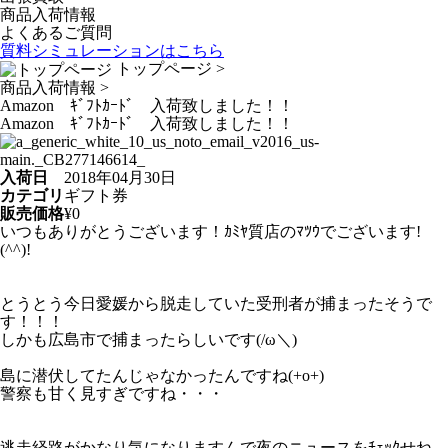
商品入荷情報
よくあるご質問
質料シミュレーションは
こちら
トップページ
>
商品入荷情報
>
Amazon ｷﾞﾌﾄｶｰﾄﾞ 入荷致しました！！
Amazon ｷﾞﾌﾄｶｰﾄﾞ 入荷致しました！！
入荷日
2018年04月30日
カテゴリ
ギフト券
販売価格
¥0
いつもありがとうございます！ｶﾐﾔ質店のﾏﾂｳでございます!
(^^)!
とうとう今日愛媛から脱走していた受刑者が捕まったそうで
す！！！
しかも広島市で捕まったらしいです(/ω＼)
島に潜伏してたんじゃなかったんですね(+o+)
警察も甘く見すぎですね・・・
逃走経路がかなり気になりますんで夜のニュースをﾁｪｯｸせね