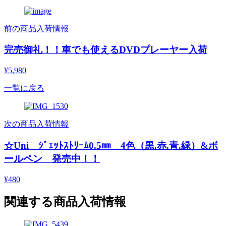
前の商品入荷情報
完売御礼！！車でも使えるDVDプレーヤー入荷
¥5,980
一覧に戻る
次の商品入荷情報
☆Uni ｼﾞｪｯﾄｽﾄﾘｰﾑ0.5㎜ 4色（黒.赤.青.緑）&ボ
ールペン 発売中！！
¥480
関連する商品入荷情報