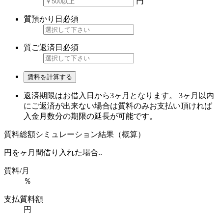
円
質預かり日
必須
質ご返済日
必須
賃料を計算する
返済期限はお借入日から3ヶ月となります。 3ヶ月以内
にご返済が出来ない場合は質料のみお支払い頂ければ
入金月数分の期限の延長が可能です。
質料総額シミュレーション結果（概算）
円を
ヶ月間借り入れた場合..
質料/月
％
支払質料額
円