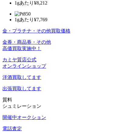
1gあたり
¥8,212
1gあたり
¥7,769
金・プラチナ・その他買取価格
金券・商品券・その他
高価買取実施中！
カミヤ質店公式
オンラインショップ
洋酒
買取してます
出張買取
してます
質料
シュミレーション
開催中オークション
電話査定