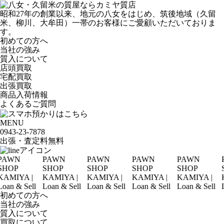
昭和27年の創業以来、地元の八女をはじめ、筑後地域（久留
米、柳川、大牟田）一帯のお客様にご愛顧いただいておりま
す。
初めての方へ
当社の強み
質入について
店頭買取
宅配買取
出張買取
商品入荷情報
よくあるご質問
MENU
0943-
23
-
78
78
出張・査定料
無料
WN
PAWN
PAWN
PAWN
PAWN
PA
OP
SHOP
SHOP
SHOP
SHOP
SH
IYA |
KAMIYA |
KAMIYA |
KAMIYA |
KAMIYA |
KAM
 & Sell
Loan & Sell
Loan & Sell
Loan & Sell
Loan & Sell
Loan
初めての方へ
当社の強み
質入について
買取について