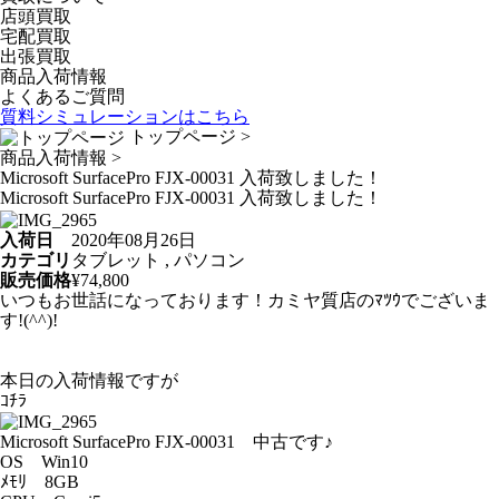
店頭買取
宅配買取
出張買取
商品入荷情報
よくあるご質問
質料シミュレーションは
こちら
トップページ
>
商品入荷情報
>
Microsoft SurfacePro FJX-00031 入荷致しました！
Microsoft SurfacePro FJX-00031 入荷致しました！
入荷日
2020年08月26日
カテゴリ
タブレット , パソコン
販売価格
¥74,800
いつもお世話になっております！カミヤ質店のﾏﾂｳでございま
す!(^^)!
本日の入荷情報ですが
ｺﾁﾗ
Microsoft SurfacePro FJX-00031 中古です♪
OS Win10
ﾒﾓﾘ 8GB