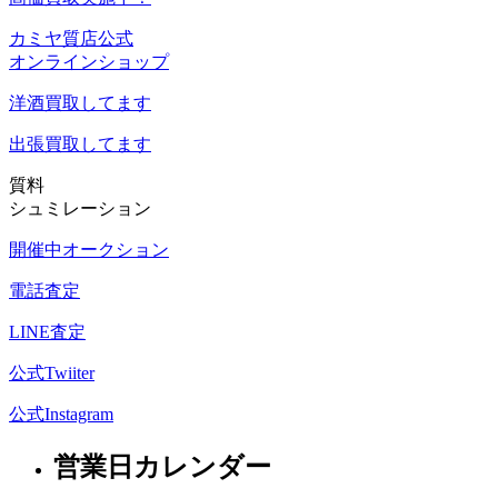
カミヤ質店公式
オンラインショップ
洋酒
買取してます
出張買取
してます
質料
シュミレーション
開催中オークション
電話査定
LINE査定
公式Twiiter
公式Instagram
営業日カレンダー