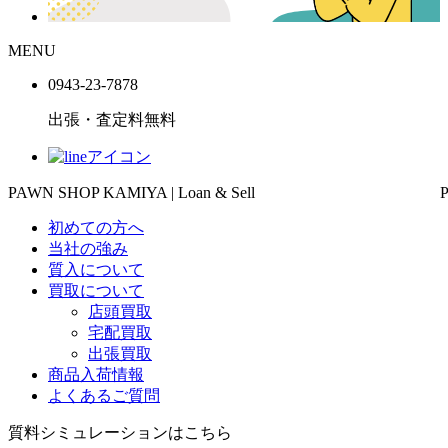
MENU
0943-
23
-
78
78
出張・査定料
無料
PAWN SHOP KAMIYA | Loan & Sell
初めての方へ
当社の強み
質入について
買取について
店頭買取
宅配買取
出張買取
商品入荷情報
よくあるご質問
質料シミュレーションは
こちら