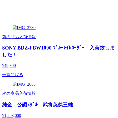
前の商品入荷情報
SONY BDZ-FBW1000 ﾌﾞﾙｰﾚｲﾚｺｰﾀﾞｰ 入荷致しま
した！
¥49,800
一覧に戻る
次の商品入荷情報
純金 公認ﾒﾀﾞﾙ 武将英傑三雄
¥1,298,000