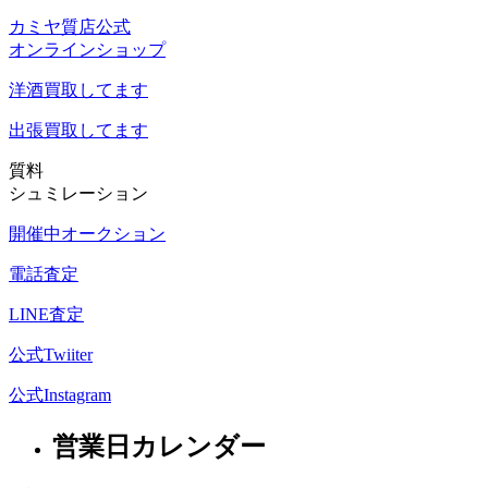
カミヤ質店公式
オンラインショップ
洋酒
買取してます
出張買取
してます
質料
シュミレーション
開催中オークション
電話査定
LINE査定
公式Twiiter
公式Instagram
営業日カレンダー