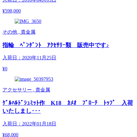
¥598,000
その他 , 貴金属
指輪 ﾍﾟﾝﾀﾞﾝﾄ ｱｸｾｻﾘｰ類 販売中です♪
入荷日：2020年11月25日
¥0
アクセサリー , 貴金属
ｹﾞﾙﾊﾙﾄﾞｼｭﾐｯﾄ作 K18 ｶﾒｵ ﾌﾞﾛｰﾁ ﾄｯﾌﾟ 入荷
いたしまし･･･
入荷日：2022年01月18日
¥68,000