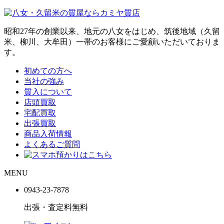
昭和27年の創業以来、地元の八女をはじめ、筑後地域（久留
米、柳川、大牟田）一帯のお客様にご愛顧いただいておりま
す。
初めての方へ
当社の強み
質入について
店頭買取
宅配買取
出張買取
商品入荷情報
よくあるご質問
MENU
0943-
23
-
78
78
出張・査定料
無料