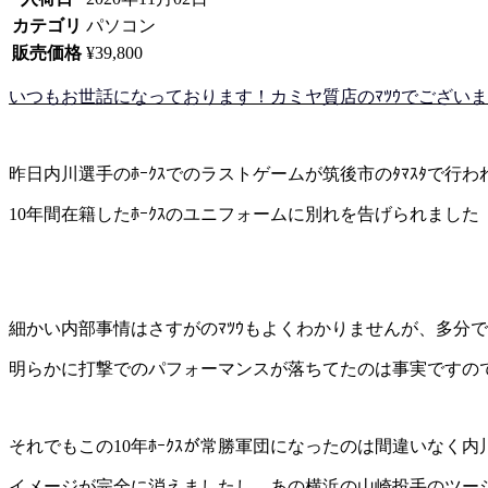
カテゴリ
パソコン
販売価格
¥39,800
いつもお世話になっております！カミヤ質店のﾏﾂｳでございます!(
昨日内川選手のﾎｰｸｽでのラストゲームが筑後市のﾀﾏｽﾀで行わ
10年間在籍したﾎｰｸｽのユニフォームに別れを告げられました
細かい内部事情はさすがのﾏﾂｳもよくわかりませんが、多分で
明らかに打撃でのパフォーマンスが落ちてたのは事実ですの
それでもこの10年ﾎｰｸｽが常勝軍団になったのは間違いなく内
イメージが完全に消えましたし、あの横浜の山崎投手のツー