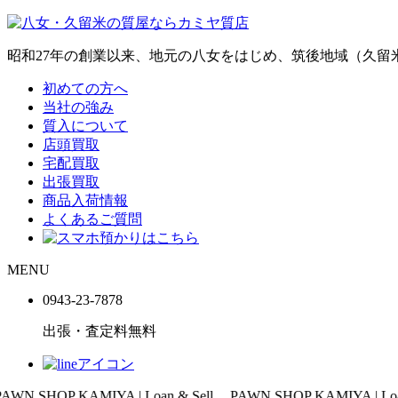
昭和27年の創業以来、地元の八女をはじめ、筑後地域（久
初めての方へ
当社の強み
質入について
店頭買取
宅配買取
出張買取
商品入荷情報
よくあるご質問
MENU
0943-
23
-
78
78
出張・査定料
無料
IYA | Loan & Sell
PAWN SHOP KAMIYA | Loan & Sell
PAW