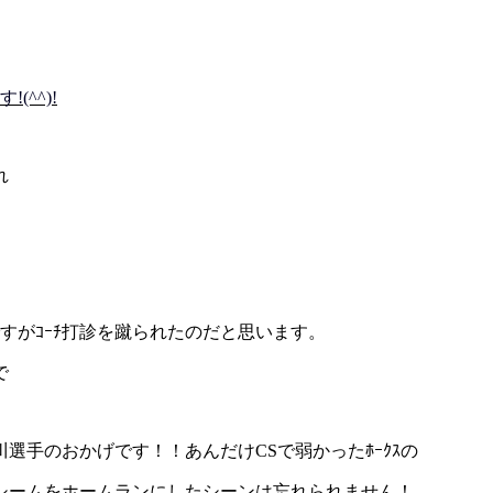
^^)!
れ
すがｺｰﾁ打診を蹴られたのだと思います。
で
川選手のおかげです！！あんだけCSで弱かったﾎｰｸｽの
シームをホームランにしたシーンは忘れられません！