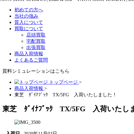
初めての方へ
当社の強み
質入について
買取について
店頭買取
宅配買取
出張買取
商品入荷情報
よくあるご質問
質料シミュレーションは
こちら
トップページ
>
商品入荷情報
>
東芝 ﾀﾞｲﾅﾌﾞｯｸ TX/5FG 入荷いたしました！
東芝 ﾀﾞｲﾅﾌﾞｯｸ TX/5FG 入荷いた
入荷日
2020年11月02日