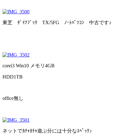
東芝 ﾀﾞｲﾅﾌﾞｯｸ TX/5FG ﾉｰﾄﾊﾟｿｺﾝ 中古です♪
corei3 Win10 メモリ4GB
HDD1TB
office無し
ネットでｶﾁｬｶﾁｬ遊ぶ分には十分なｽﾍﾟｯｸ♪