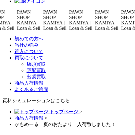
PAWN
PAWN
PAWN
PAWN
PAWN
SHOP
SHOP
SHOP
SHOP
SHOP
 |
KAMIYA |
KAMIYA |
KAMIYA |
KAMIYA |
KAMIYA |
ell
Loan & Sell
Loan & Sell
Loan & Sell
Loan & Sell
Loan & Sel
初めての方へ
当社の強み
質入について
買取について
店頭買取
宅配買取
出張買取
商品入荷情報
よくあるご質問
質料シミュレーションは
こちら
トップページ
>
商品入荷情報
>
かもめーる 夏のおたより 入荷致しました！