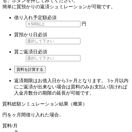
る」ボタンを押してみてください。
簡単に質預かりの返済シュミレーションが可能です。
借り入れ予定額
必須
円
質預かり日
必須
質ご返済日
必須
賃料を計算する
返済期限はお借入日から3ヶ月となります。 3ヶ月以内
にご返済が出来ない場合は質料のみお支払い頂ければ
入金月数分の期限の延長が可能です。
質料総額シミュレーション結果（概算）
円を
ヶ月間借り入れた場合..
質料/月
％