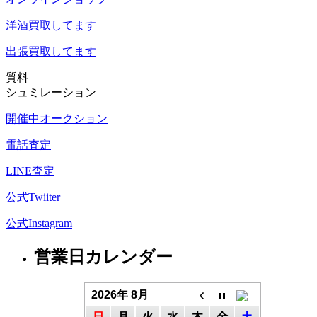
洋酒
買取してます
出張買取
してます
質料
シュミレーション
開催中オークション
電話査定
LINE査定
公式Twiiter
公式Instagram
営業日カレンダー
2026年 8月
日
月
火
水
木
金
土