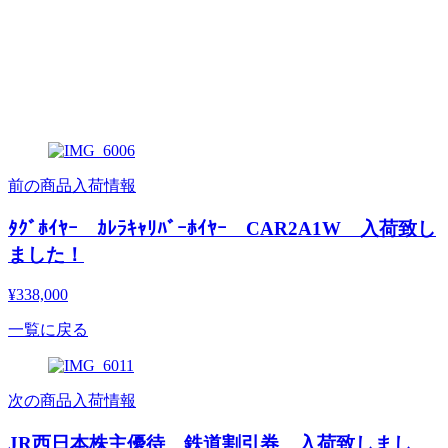
前の商品入荷情報
ﾀｸﾞﾎｲﾔｰ ｶﾚﾗｷｬﾘﾊﾞｰﾎｲﾔｰ CAR2A1W 入荷致し
ました！
¥338,000
一覧に戻る
次の商品入荷情報
JR西日本株主優待 鉄道割引券 入荷致しまし