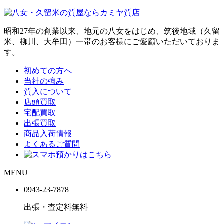
昭和27年の創業以来、地元の八女をはじめ、筑後地域（久留
米、柳川、大牟田）一帯のお客様にご愛顧いただいておりま
す。
初めての方へ
当社の強み
質入について
店頭買取
宅配買取
出張買取
商品入荷情報
よくあるご質問
MENU
0943-
23
-
78
78
出張・査定料
無料