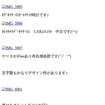
ﾀｸﾞﾎｲﾔｰのｵｰﾄﾏﾁｯｸ時計です♪
ｶﾚﾗｷｬﾘﾊﾞｰﾎｲﾔｰ01 CAR2A1W 中古です(^^)/
ケースが45㎜あり存在感抜群です(´▽｀*)
文字盤もかなりデザイン性があります♪