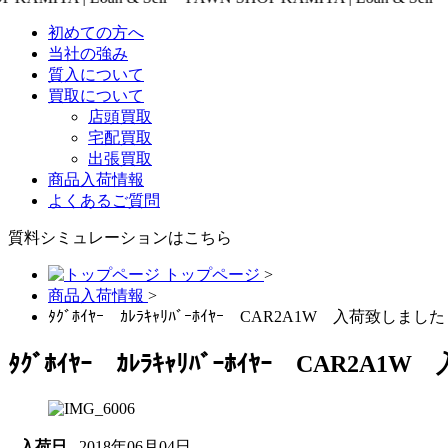
初めての方へ
当社の強み
質入について
買取について
店頭買取
宅配買取
出張買取
商品入荷情報
よくあるご質問
質料シミュレーションは
こちら
トップページ
>
商品入荷情報
>
ﾀｸﾞﾎｲﾔｰ ｶﾚﾗｷｬﾘﾊﾞｰﾎｲﾔｰ CAR2A1W 入荷致しまし
ﾀｸﾞﾎｲﾔｰ ｶﾚﾗｷｬﾘﾊﾞｰﾎｲﾔｰ CAR2
入荷日
2018年06月04日