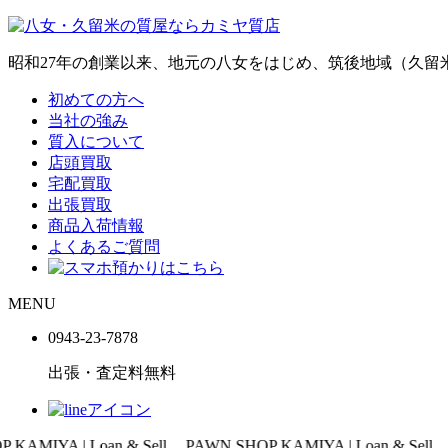
昭和27年の創業以来、地元の八女をはじめ、筑後地域（久
初めての方へ
当社の強み
質入について
店頭買取
宅配買取
出張買取
商品入荷情報
よくあるご質問
MENU
0943-
23
-
78
78
出張・査定料
無料
oan & Sell
PAWN SHOP KAMIYA | Loan & Sell
PAWN SHOP 