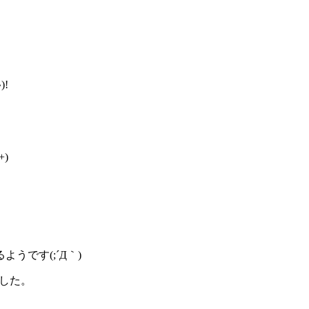
!
)
うです(;´Д｀)
した。