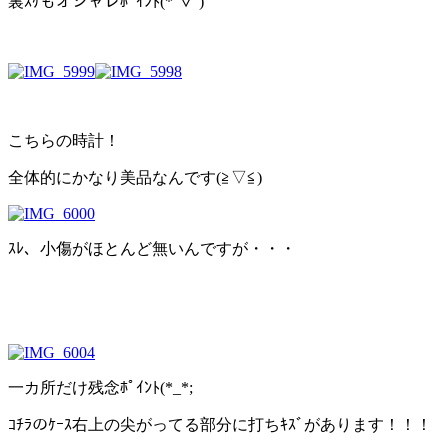
裏ｽｹもオシャレﾎﾟｲﾝﾄ(*’▽’)
こちらの時計！
全体的にかなり美品なんです(≧▽≦)
ｽﾚ、小傷がほとんど無いんですが・・・
一カ所だけ残念ﾎﾟｲﾝﾄ(*_*;
ｺﾁﾗのｹｰｽ右上の尖がってる部分に打ちｷｽﾞがあります！！！